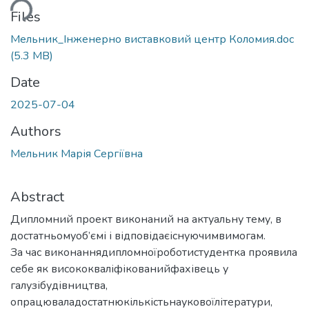
ding...
Files
Мельник_Інженерно виставковий центр Коломия.doc
(5.3 MB)
Date
2025-07-04
Authors
Мельник Марія Сергіївна
Abstract
Дипломний проект виконаний на актуальну тему, в
достатньомуоб’ємі і відповідаєіснуючимвимогам.
За час виконаннядипломноїроботистудентка проявила
себе як висококваліфікованийфахівець у
галузібудівництва,
опрацюваладостатнюкількістьнауковоїлітератури,