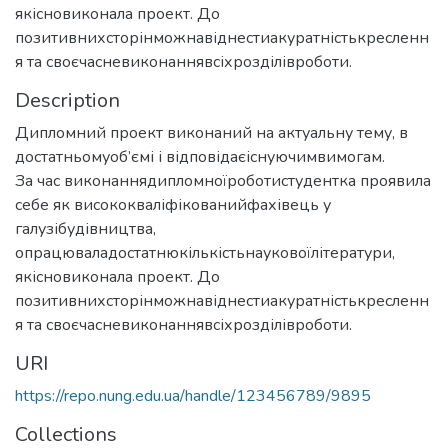
якісновиконала проект. До
позитивнихсторінможнавіднестиакуратністькресленн
я та своєчасневиконаннявсіхрозділівроботи.
Description
Дипломний проект виконаний на актуальну тему, в
достатньомуоб’ємі і відповідаєіснуючимвимогам.
За час виконаннядипломноїроботистудентка проявила
себе як висококваліфікованийфахівець у
галузібудівництва,
опрацюваладостатнюкількістьнауковоїлітератури,
якісновиконала проект. До
позитивнихсторінможнавіднестиакуратністькресленн
я та своєчасневиконаннявсіхрозділівроботи.
URI
https://repo.nung.edu.ua/handle/123456789/9895
Collections