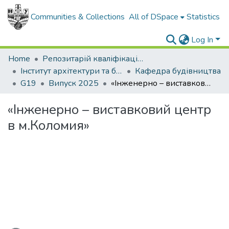
Communities & Collections
All of DSpace
Statistics
Log In
Home
Репозитарій кваліфікаційних робіт здобувачів вищої освіти
Інститут архітектури та будівництва "ІФНТУНГ-ДонНАБА"
Кафедра будівництва
G19
Випуск 2025
«Інженерно – виставковий центр в м.Коломия»
«Інженерно – виставковий центр
в м.Коломия»