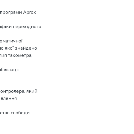
 програми Aprox
афіки перехідного
томатичної
дно якої знайдено
тип тахометра,
білізації
контролера, який
новлення
енів свободи;