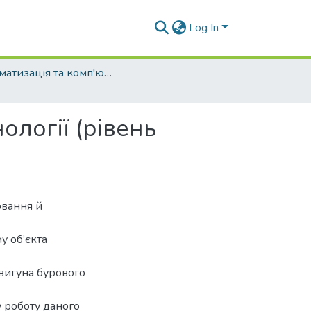
Log In
Автоматизація та комп'ютерно-інтегровані технології (рівень бакалавр)
ології (рівень
ювання й
у об’єкта
двигуна бурового
у роботу даного