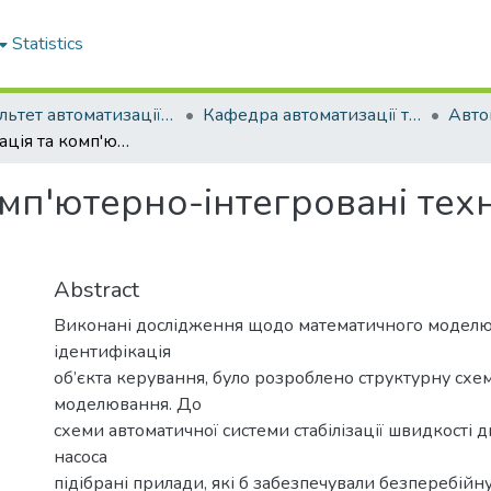
Statistics
Факультет автоматизації та енергетики
Кафедра автоматизації та комп'ютерно-інтегрованих технологій
Автоматизація та комп'ютерно-інтегровані технології (рівень бакалавр), 2025
мп'ютерно-інтегровані техн
Abstract
Виконані дослідження щодо математичного модел
ідентифікація
об’єкта керування, було розроблено структурну схем
моделювання. До
схеми автоматичної системи стабілізації швидкості 
насоса
підібрані прилади, які б забезпечували безперебійн