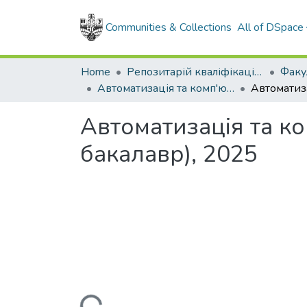
Communities & Collections
All of DSpace
Home
Репозитарій кваліфікаційних робіт здобувачів вищої освіти
Автоматизація та комп'ютерно-інтегровані технології (рівень бакалавр), 2025
Автоматизація та ко
бакалавр), 2025