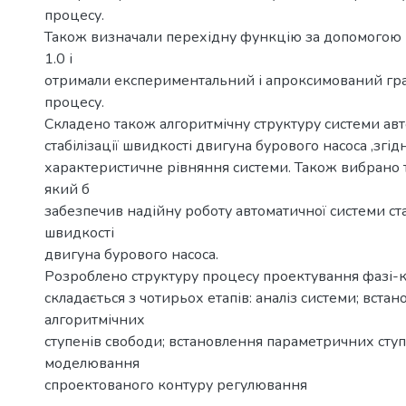
процесу.
Також визначали перехідну функцію за допомогою
1.0 і
отримали експериментальний і апроксимований гр
процесу.
Складено також алгоритмічну структуру системи ав
стабілізації швидкості двигуна бурового насоса ,згі
характеристичне рівняння системи. Також вибрано 
який б
забезпечив надійну роботу автоматичної системи ста
швидкості
двигуна бурового насоса.
Розроблено структуру процесу проектування фазі-
складається з чотирьох етапів: аналіз системи; вста
алгоритмічних
ступенів свободи; встановлення параметричних ступ
моделювання
спроектованого контуру регулювання