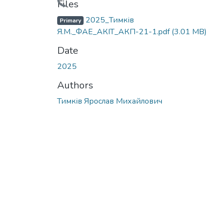
Loading...
Files
2025_Тимків
Primary
Я.М._ФАЕ_АКІТ_АКП-21-1.pdf
(3.01 MB)
Date
2025
Authors
Тимків Ярослав Михайлович