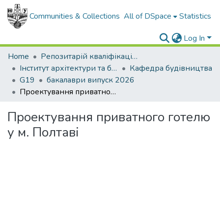
Communities & Collections
All of DSpace
Statistics
Log In
Home
Репозитарій кваліфікаційних робіт здобувачів вищої освіти
Інститут архітектури та будівництва "ІФНТУНГ-ДонНАБА"
Кафедра будівництва
G19
бакалаври випуск 2026
Проектування приватного готелю у м. Полтаві
Проектування приватного готелю
у м. Полтаві