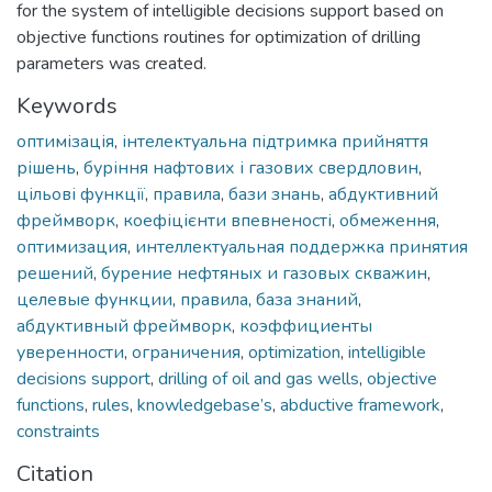
for the system of intelligible decisions support based on
objective functions routines for optimization of drilling
parameters was created.
Keywords
оптимізація
,
інтелектуальна підтримка прийняття
рішень
,
буріння нафтових і газових свердловин
,
цільові функції
,
правила
,
бази знань
,
абдуктивний
фреймворк
,
коефіцієнти впевненості
,
обмеження
,
оптимизация
,
интеллектуальная поддержка принятия
решений
,
бурение нефтяных и газовых скважин
,
целевые функции
,
правила
,
база знаний
,
абдуктивный фреймворк
,
коэффициенты
уверенности
,
ограничения
,
optimization
,
intelligible
decisions support
,
drilling of oil and gas wells
,
objective
functions
,
rules
,
knowledgebase’s
,
abductive framework
,
constraints
Citation