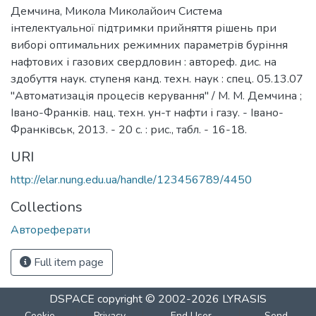
Демчина, Микола Миколайоич Система
інтелектуальної підтримки прийняття рішень при
виборі оптимальних режимних параметрів буріння
нафтових і газових свердловин : автореф. дис. на
здобуття наук. ступеня канд. техн. наук : спец. 05.13.07
"Автоматизація процесів керування" / М. М. Демчина ;
Івано-Франків. нац. техн. ун-т нафти і газу. - Івано-
Франківськ, 2013. - 20 с. : рис., табл. - 16-18.
URI
http://elar.nung.edu.ua/handle/123456789/4450
Collections
Автореферати
Full item page
DSPACE
copyright © 2002-2026
LYRASIS
Cookie
Privacy
End User
Send