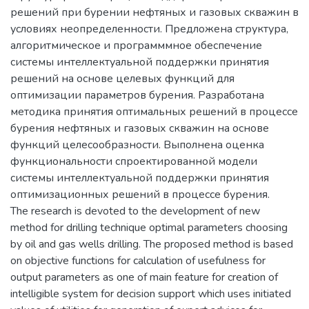
решений при бурении нефтяных и газовых скважин в
условиях неопределенности. Предложена структура,
алгоритмическое и программмное обеспечение
системы интеллектуальной поддержки принятия
решений на основе целевых функций для
оптимизации параметров бурения. Разработана
методика принятия оптимальных решений в процессе
бурения нефтяных и газовых скважин на основе
функций целесообразности. Выполнена оценка
функциональности спроектированной модели
системы интеллектуальной поддержки принятия
оптимизационных решений в процессе бурения.
The research is devoted to the development of new
method for drilling technique optimal parameters choosing
by oil and gas wells drilling. The proposed method is based
on objective functions for calculation of usefulness for
output parameters as one of main feature for creation of
intelligible system for decision support which uses initiated