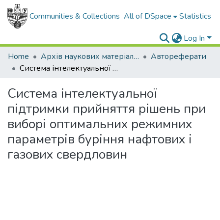
Communities & Collections
All of DSpace
Statistics
Log In
Home
Архів наукових матеріалів
Автореферати
Система інтелектуальної підтримки прийняття рішень при виборі оптимальних режимних параметрів буріння нафтових і газових свердловин
Система інтелектуальної
підтримки прийняття рішень при
виборі оптимальних режимних
параметрів буріння нафтових і
газових свердловин