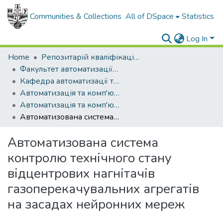
Communities & Collections
All of DSpace
Statistics
Log In
Home
Репозитарій кваліфікаційних робіт здобувачів вищої освіти
Факультет автоматизації та енергетики
Кафедра автоматизації та комп'ютерно-інтегрованих технологій
Автоматизація та комп'ютерно-інтегровані технології (рівень магістр)
Автоматизація та комп'ютерно-інтегровані технології (рівень магістр), 2025-2026
Автоматизована система контролю технічного стану відцентрових нагнітачів газоперекачувальних агрегатів на засадах нейронних мереж
Автоматизована система
контролю технічного стану
відцентрових нагнітачів
газоперекачувальних агрегатів
на засадах нейронних мереж