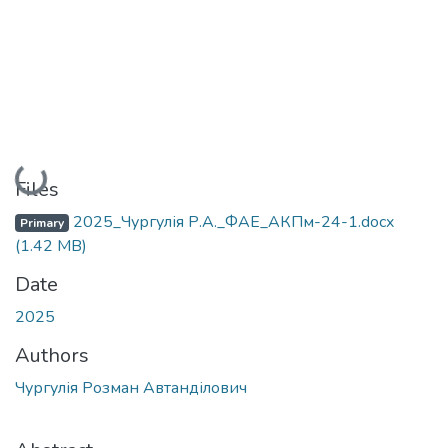
Loading...
Files
2025_Чургулія Р.А._ФАЕ_АКПм-24-1.docx
Primary
(1.42 MB)
Date
2025
Authors
Чургулія Розман Автанділович