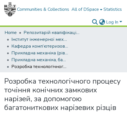
Communities & Collections
All of DSpace
Statistics
Log In
Home
Репозитарій кваліфікаційних робіт здобувачів вищої освіти
Інститут інженерної механіки і робототехніки
Кафедра комп’ютеризованого машинобудування
Прикладна механіка (рівень бакалавр)
Прикладна механіка, бакалавр, 2022
Розробка технологічного процесу точіння конічних замкових нарізей, за допомогою багатониткових нарізевих різців
Розробка технологічного процесу
точіння конічних замкових
нарізей, за допомогою
багатониткових нарізевих різців