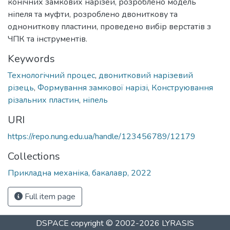
конічних замкових нарізей, розроблено модель
ніпеля та муфти, розроблено двониткову та
однониткову пластини, проведено вибір верстатів з
ЧПК та інструментів.
Keywords
Технологічний процес
,
двонитковий нарізевий
різець
,
Формування замкової нарізі
,
Конструювання
різальних пластин
,
ніпель
URI
https://repo.nung.edu.ua/handle/123456789/12179
Collections
Прикладна механіка, бакалавр, 2022
Full item page
DSPACE
copyright © 2002-2026
LYRASIS