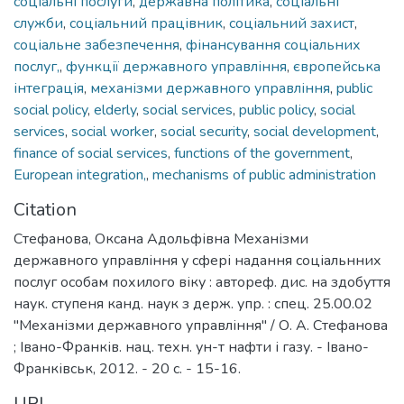
соціальні послуги
,
державна політика
,
соціальні
служби
,
соціальний працівник
,
соціальний захист
,
соціальне забезпечення
,
фінансування соціальних
послуг,
,
функції державного управління
,
європейська
інтеграція
,
механізми державного управління
,
public
social policy
,
elderly
,
social services
,
public policy
,
social
services
,
social worker
,
social security
,
social development
,
finance of social services
,
functions of the government
,
European integration,
,
mechanisms of public administration
Citation
Стефанова, Оксана Адольфівна Механізми
державного управління у сфері надання соціальнних
послуг особам похилого віку : автореф. дис. на здобуття
наук. ступеня канд. наук з держ. упр. : спец. 25.00.02
"Механізми державного управління" / О. А. Стефанова
; Івано-Франків. нац. техн. ун-т нафти і газу. - Івано-
Франківськ, 2012. - 20 с. - 15-16.
URI