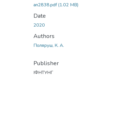
an2838.pdf
(1.02 MB)
Date
2020
Authors
Поляруш, К. А.
Publisher
ІФНТУНГ