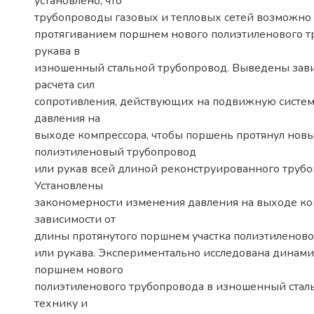
установлено, что
трубопроводы газовых и тепловых сетей возможно
протягиванием поршнем нового полиэтиленового т
рукава в
изношенный стальной трубопровод. Выведены зави
расчета сил
сопротивления, действующих на подвижную систем
давления на
выходе компрессора, чтобы поршень протянул нов
полиэтиленовый трубопровод
или рукав всей длиной реконструированного трубо
Установлены
закономерности изменения давления на выходе ко
зависимости от
длины протянутого поршнем участка полиэтиленово
или рукава. Экспериментально исследована динами
поршнем нового
полиэтиленового трубопровода в изношенный стал
технику и