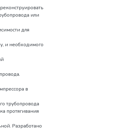
 реконструировать
рубопровода или
симости для
у, и необходимого
ый
провода.
мпрессора в
го трубопровода
ка протягивания
ьной. Разработано