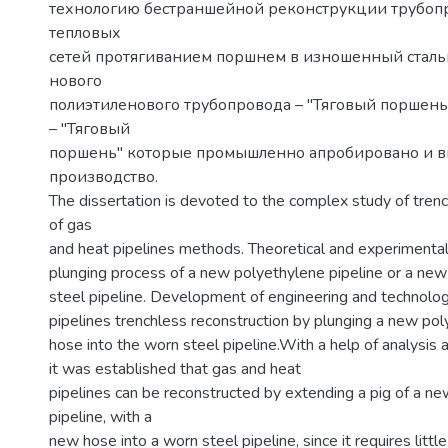
технологию бестраншейной реконструкции трубоп
тепловых
сетей протягиванием поршнем в изношенный сталь
нового
полиэтиленового трубопровода – "Тяговый поршень"
– "Тяговый
поршень" которые промышленно апробировано и в
производство.
The dissertation is devoted to the complex study of trenc
of gas
and heat pipelines methods. Theoretical and experimental
plunging process of a new polyethylene pipeline or a ne
steel pipeline. Development of engineering and technolog
pipelines trenchless reconstruction by plunging a new pol
hose into the worn steel pipeline.With a help of analysis
it was established that gas and heat
pipelines can be reconstructed by extending a pig of a n
pipeline, with a
new hose into a worn steel pipeline, since it requires littl