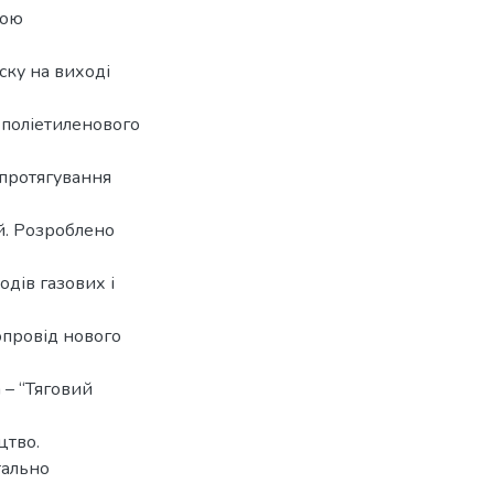
ною
ску на виході
 поліетиленового
 протягування
й. Розроблено
дів газових і
провід нового
 – “Тяговий
цтво.
тально