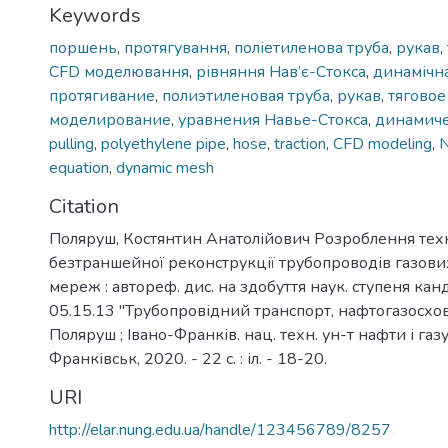
Keywords
поршень
,
протягування
,
поліетиленова труба
,
рукав
,
CFD моделювання
,
рівняння Нав’є-Стокса
,
динамічна
протягивание
,
полиэтиленовая труба
,
рукав
,
тяговое
моделирование
,
уравнения Навье-Стокса
,
динамиче
pulling
,
polyethylene pipe
,
hose
,
traction
,
CFD modeling
,
N
equation
,
dynamic mesh
Citation
Поляруш, Костянтин Анатолійович Розроблення техні
безтраншейної реконструкції трубопроводів газових
мереж : автореф. дис. на здобуття наук. ступеня канд.
05.15.13 "Трубопровідний транспорт, нафтогазосхови
Поляруш ; Івано-Франків. нац. техн. ун-т нафти і газу.
Франківськ, 2020. - 22 с. : іл. - 18-20.
URI
http://elar.nung.edu.ua/handle/123456789/8257