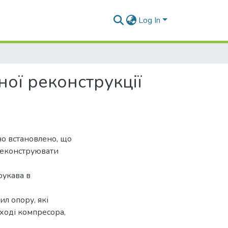
Log In
ної реконструкції
о встановлено, що
реконструювати
рукава в
л опору, які
иході компресора,