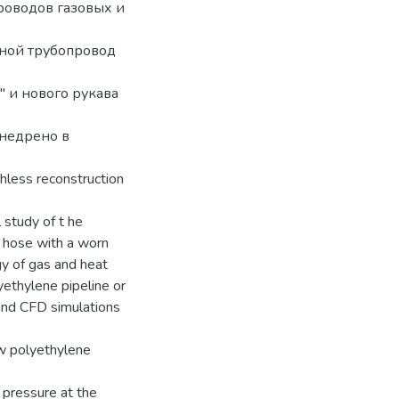
роводов газовых и
ной трубопровод
 и нового рукава
недрено в
hless reconstruction
 study of t he
w hose with a worn
y of gas and heat
yethylene pipeline or
 and CFD simulations
ew polyethylene
e pressure at the