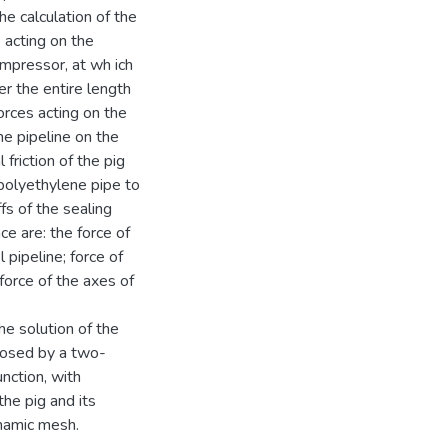
e calculation of the
 acting on the
mpressor, at wh ich
r the entire length
orces acting on the
e pipeline on the
 friction of the pig
f polyethylene pipe to
ffs of the sealing
e are: the force of
l pipeline; force of
 force of the axes of
e solution of the
closed by a two-
nction, with
the pig and its
namic mesh.