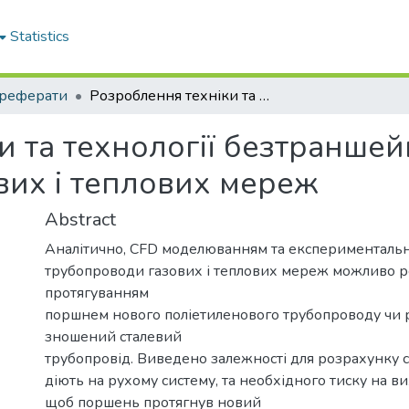
Statistics
реферати
Розроблення техніки та технології безтраншейної реконструкції трубопроводів газових і теплових мереж
 та технології безтраншей
вих і теплових мереж
Abstract
Аналітично, CFD моделюванням та експериментальн
трубопроводи газових і теплових мереж можливо 
протягуванням
поршнем нового поліетиленового трубопроводу чи 
зношений сталевий
трубопровід. Виведено залежності для розрахунку си
діють на рухому систему, та необхідного тиску на в
щоб поршень протягнув новий