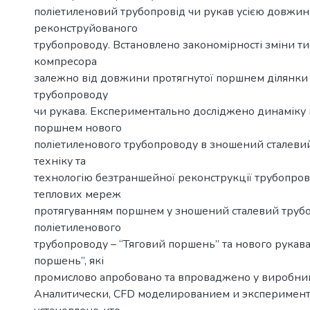
поліетиленовий трубопровід чи рукав усією довжи
реконструйованого
трубопроводу. Встановлено закономірності зміни ти
компресора
залежно від довжини протягнутої поршнем ділянки
трубопроводу
чи рукава. Експериментально досліджено динаміку
поршнем нового
поліетиленового трубопроводу в зношений сталеви
техніку та
технологію безтраншейної реконструкції трубопрово
теплових мереж
протягуванням поршнем у зношений сталевий трубо
поліетиленового
трубопроводу – “Тяговий поршень” та нового рукава
поршень”, які
промислово апробовано та впроваджено у виробни
Аналитически, CFD моделированием и эксперимен