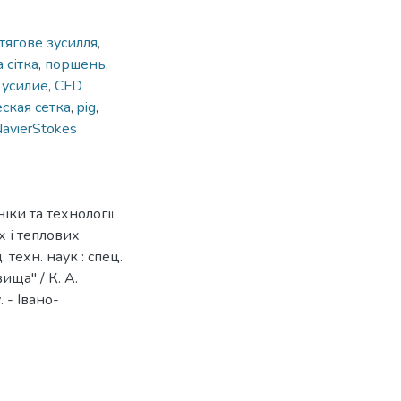
тягове зусилля
,
 сітка
,
поршень
,
 усилие
,
CFD
ская сетка
,
pig
,
avierStokes
ки та технології
 і теплових
 техн. наук : спец.
ща" / К. А.
 - Івано-