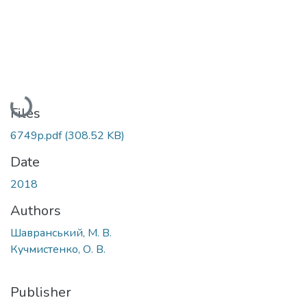
Loading...
Files
6749p.pdf
(308.52 KB)
Date
2018
Authors
Шавранський, М. В.
Кучмистенко, О. В.
Publisher