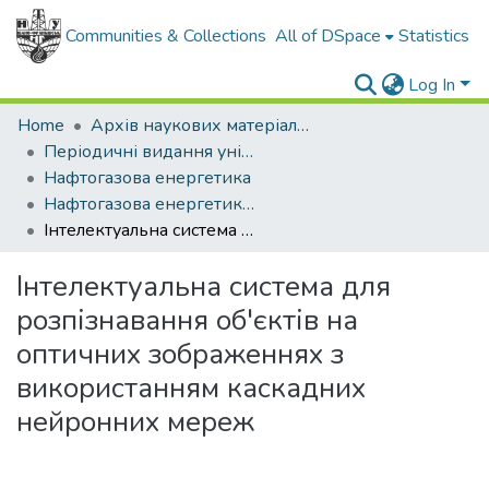
Communities & Collections
All of DSpace
Statistics
Log In
Home
Архів наукових матеріалів
Періодичні видання університету
Нафтогазова енергетика
Нафтогазова енергетика - 2018 - № 1.
Інтелектуальна система для розпізнавання об'єктів на оптичних зображеннях з використанням каскадних нейронних мереж
Інтелектуальна система для
розпізнавання об'єктів на
оптичних зображеннях з
використанням каскадних
нейронних мереж