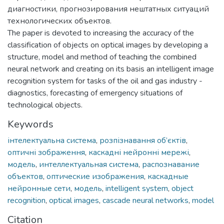
диагностики, прогнозирования нештатных ситуаций
технологических объектов.
The paper is devoted to increasing the accuracy of the
classification of objects on optical images by developing a
structure, model and method of teaching the combined
neural network and creating on its basis an intelligent image
recognition system for tasks of the oil and gas industry -
diagnostics, forecasting of emergency situations of
technological objects.
Keywords
інтелектуальна система
,
розпізнавання об’єктів
,
оптичні зображення
,
каскадні нейронні мережі
,
модель
,
интеллектуальная система
,
распознавание
объектов
,
оптические изображения
,
каскадные
нейронные сети
,
модель
,
intelligent system
,
object
recognition
,
optical images
,
cascade neural networks
,
model
Citation