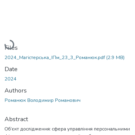
Loading...
Files
2024_Магістерська_ІПм_23_3_Романюк.pdf
(2.9 MB)
Date
2024
Authors
Романюк Володимир Романович
Abstract
Об’єкт дослідження: сфера управління персональними