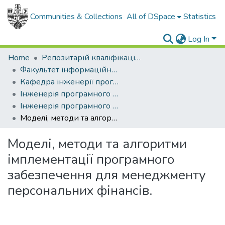
Communities & Collections
All of DSpace
Statistics
Log In
Home
Репозитарій кваліфікаційних робіт здобувачів вищої освіти
Факультет інформаційних технологій
Кафедра інженерії програмного забезпечення
Інженерія програмного забезпечення (рівень магістр)
Інженерія програмного забезпечення, магістр, 2024
Моделі, методи та алгоритми імплементації програмного забезпечення для менеджменту персональних фінансів.
Моделі, методи та алгоритми
імплементації програмного
забезпечення для менеджменту
персональних фінансів.