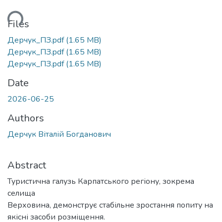
ading...
Files
Дерчук_ПЗ.pdf
(1.65 MB)
Дерчук_ПЗ.pdf
(1.65 MB)
Дерчук_ПЗ.pdf
(1.65 MB)
Date
2026-06-25
Authors
Дерчук Віталій Богданович
Abstract
Туристична галузь Карпатського регіону, зокрема
селища
Верховина, демонструє стабільне зростання попиту на
якісні засоби розміщення.