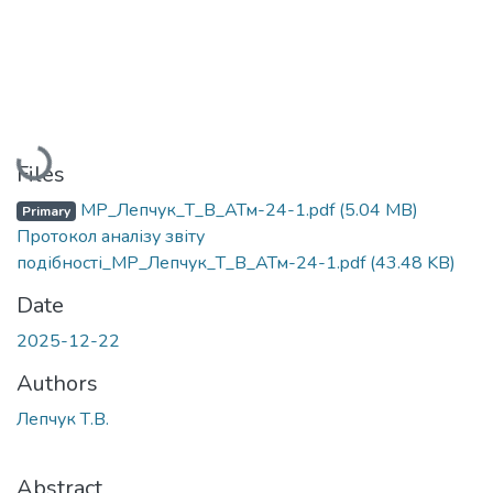
Loading...
Files
МР_Лепчук_Т_В_АТм-24-1.pdf
(5.04 MB)
Primary
Протокол аналізу звіту
подібності_МР_Лепчук_Т_В_АТм-24-1.pdf
(43.48 KB)
Date
2025-12-22
Authors
Лепчук Т.В.
Abstract