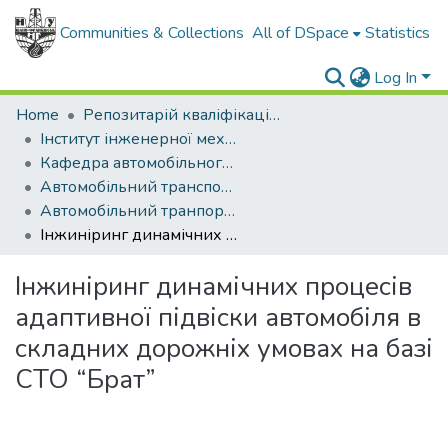
Communities & Collections
All of DSpace
Statistics
Log In
Home
Репозитарій кваліфікаційних робіт здобувачів вищої освіти
Інститут інженерної механіки і робототехніки
Кафедра автомобільного транспорту
Автомобільний транспорт (рівень магістр)
Автомобільний транпорт, магістр 2025
Інжиніринг динамічних процесів адаптивної підвіски автомобіля в складних дорожніх умовах на базі СТО “Брат”
Інжиніринг динамічних процесів
адаптивної підвіски автомобіля в
складних дорожніх умовах на базі
СТО “Брат”