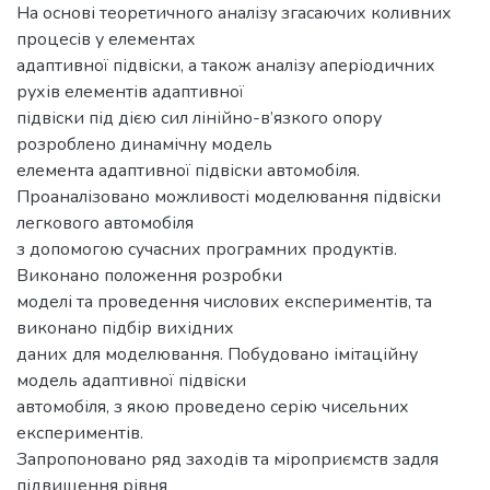
На основі теоретичного аналізу згасаючих коливних
процесів у елементах
адаптивної підвіски, а також аналізу аперіодичних
рухів елементів адаптивної
підвіски під дією сил лінійно-в’язкого опору
розроблено динамічну модель
елемента адаптивної підвіски автомобіля.
Проаналізовано можливості моделювання підвіски
легкового автомобіля
з допомогою сучасних програмних продуктів.
Виконано положення розробки
моделі та проведення числових експериментів, та
виконано підбір вихідних
даних для моделювання. Побудовано імітаційну
модель адаптивної підвіски
автомобіля, з якою проведено серію чисельних
експериментів.
Запропоновано ряд заходів та міроприємств задля
підвищення рівня