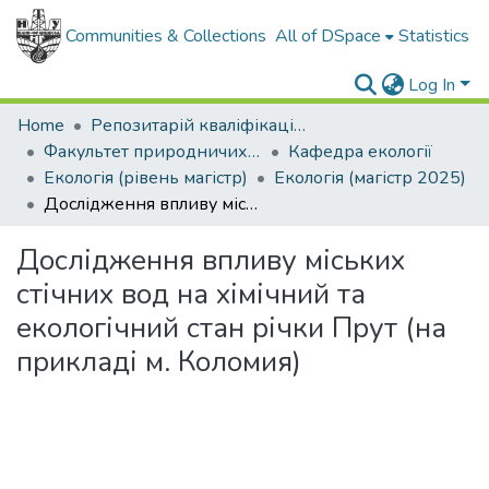
Communities & Collections
All of DSpace
Statistics
Log In
Home
Репозитарій кваліфікаційних робіт здобувачів вищої освіти
Факультет природничих наук
Кафедра екології
Екологія (рівень магістр)
Екологія (магістр 2025)
Дослідження впливу міських стічних вод на хімічний та екологічний стан річки Прут (на прикладі м. Коломия)
Дослідження впливу міських
стічних вод на хімічний та
екологічний стан річки Прут (на
прикладі м. Коломия)