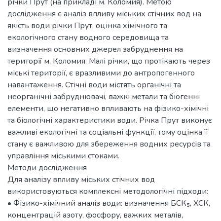
річки Прут (на прикладі м. Коломия). Метою
дослідження є аналіз впливу міських стічних вод на
якість води річки Прут, оцінка хімічного та
екологічного стану водного середовища та
визначення основних джерел забруднення на
території м. Коломия. Малі річки, що протікають через
міські території, є вразливими до антропогенного
навантаження. Стічні води містять органічні та
неорганічні забруднювачі, важкі метали та біогенні
елементи, що негативно впливають на фізико-хімічні
та біологічні характеристики води. Річка Прут виконує
важливі екологічні та соціальні функції, тому оцінка її
стану є важливою для збереження водних ресурсів та
управління міськими стоками.
Методи дослідження
Для аналізу впливу міських стічних вод
використовуються комплексні методологічні підходи:
• Фізико-хімічний аналіз води: визначення БСК₅, ХСК,
концентрацій азоту, фосфору, важких металів,