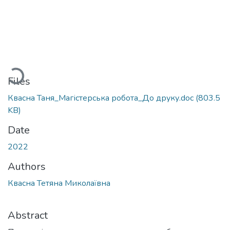
Loading...
Files
Квасна Таня_Магістерська робота_До друку.doc
(803.5
KB)
Date
2022
Authors
Квасна Тетяна Миколаївна
Abstract