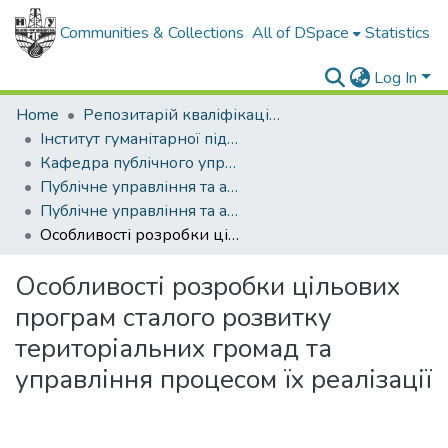
Communities & Collections
All of DSpace
Statistics
Log In
Home
Репозитарій кваліфікаційних робіт здобувачів вищої освіти
Інститут гуманітарної підготовки та державного управління
Кафедра публічного управління та адміністрування
Публічне управління та адміністрування (рівень магістр)
Публічне управління та адміністрування, магістр, 2022
Особливості розробки цільових програм сталого розвитку територіальних громад та управління процесом їх реалізації
Особливості розробки цільових
програм сталого розвитку
територіальних громад та
управління процесом їх реалізації