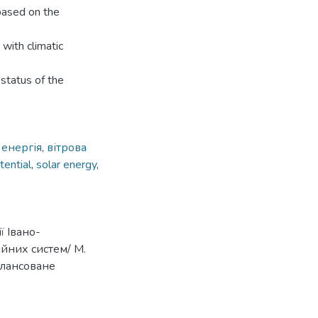
based on the
with climatic
status of the
 енергія
,
вітрова
tential
,
solar energy
,
ї Івано-
йних систем/ М.
балансоване