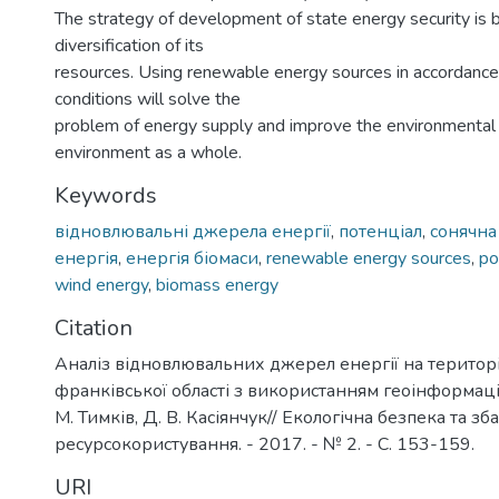
The strategy of development of state energy security is 
diversification of its
resources. Using renewable energy sources in accordance 
conditions will solve the
problem of energy supply and improve the environmental 
environment as a whole.
Keywords
відновлювальні джерела енергії
,
потенціал
,
сонячна
енергія
,
енергія біомаси
,
renewable energy sources
,
po
wind energy
,
biomass energy
Citation
Аналіз відновлювальних джерел енергії на територі
франківської області з використанням геоінформаці
М. Тимків, Д. В. Касіянчук// Екологічна безпека та з
ресурсокористування. - 2017. - № 2. - С. 153-159.
URI