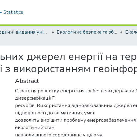
Statistics
Періодичні видання університету
Екологічна безпека та збалансоване ресурсокористування
них джерел енергії на тери
ті з використанням геоінфо
Abstract
Стратегія розвитку енергетичної безпеки держави б
диверсифікації її
ресурсів. Використання відновлювальних джерел ен
відповідності до кліматичних умов
дозволить вирішити проблему енергозабезпечення
екологічний стан
навколишнього середовища у цілому.