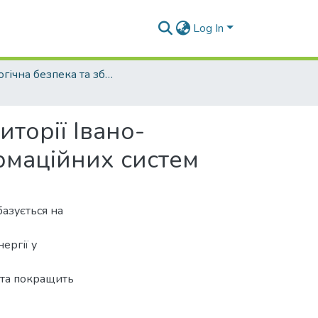
Log In
Екологічна безпека та збалансоване ресурсокористування - 2017. - №2 (16)
торії Івано-
рмаційних систем
азується на
ергії у
 та покращить