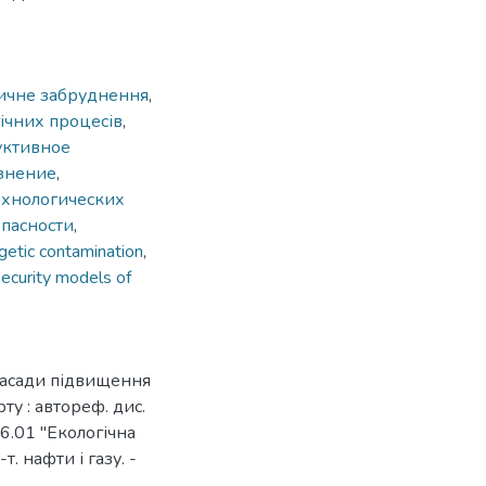
ичне забруднення
,
ічних процесів
,
уктивное
язнение
,
ехнологических
опасности
,
getic contamination
,
security models of
засади підвищення
ту : автореф. дис.
06.01 "Екологічна
т. нафти і газу. -