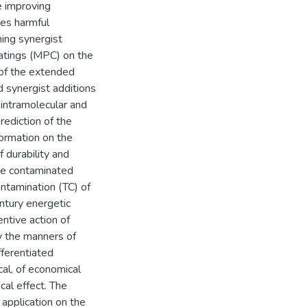
e improving
ces harmful
ing synergist
oatings (MPC) on the
 of the extended
 synergist additions
intramolecular and
prediction of the
formation on the
f durability and
the contaminated
ntamination (TC) of
ntury energetic
entive action of
y the manners of
fferentiated
ical, of economical
cal effect. The
 application on the