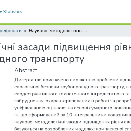
Statistics
реферати
Науково-методологічні засади підвищення рівня екологічної безпеки трубопровідного транспорту
чні засади підвищення рівн
дного транспорту
Abstract
Дисертацію присвячено вирішенню проблеми підв
екологічної безпеки трубопровідного транспорту, в
екодеструктивного техногенного інгредієнтного та
забруднення, охарактеризованих в роботі за розр
уніфікованою оцінкою, на основі сумарного показн
Iн, що сформований за 10 інтегральними показник
науково-методологічні засади підвищення рівня ек
базуються на розроблених моделях: комплексної си