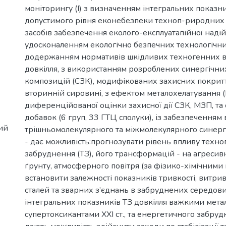
моніторингу (І) з визначенням інтегральних показни
допустимого рівня еконебезпеки техноп-риродних 
засобів забезпечення еколого-експлуатапійної надій
удосконаленням екологічно безпечних технологічни
додержанням нормативів шкідливих техногенних в
довкілля, з використанням розроблених синергічни
композицій (СЗК), модифікованих захисних покритт
вторинній сировині, з ефектом металохелатування (I
диференційованої оцінки захисної дії СЗК, МЗП, та
добавок (6 груп, 33 ГТЦ сполуки), із забезпеченням 
ий
трішньомолекулярного та міжмолекулярного синергізм
- дає можливість:прогнозувати рівень впливу техно
забруднення (ТЗ), його трансформацій - на агресив
ґрунту, атмосферного повітря (за фізико-хімічними 
встановити залежності показників тривкості, витри
сталей та зварних з’єднань в забруднених середов
інтегральних показників ТЗ довкілля важкими метал
супертоксикантами XXI ст., та енергетичного забруднен