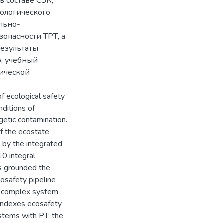
 составе СЗК,
ологического
льно-
опасности ТРТ, а
Результаты
, учебный
гической
f ecological safety
nditions of
etic contamination.
of the ecostate
 by the integrated
10 integral
 is grounded the
cosafety pipeline
he complex system
d indexes ecosafety
stems with PT; the