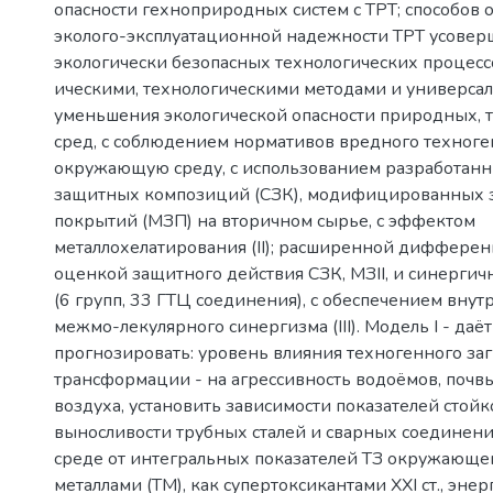
опасности гехноприродных систем с ТРТ; способов 
эколого-эксплуатационной надежности ТРТ усове
экологически безопасных технологических процесс
ическими, технологическими методами и универса
уменьшения экологической опасности природных, 
сред, с соблюдением нормативов вредного техноге
окружающую среду, с использованием разработан
защитных композиций (СЗК), модифицированных
покрытий (МЗП) на вторичном сырье, с эффектом
металлохелатирования (II); расширенной диффере
оценкой защитного действия СЗК, МЗІІ, и синерги
(6 групп, 33 ГТЦ соединения), с обеспечением вну
межмо-лекулярного синергизма (III). Модель I - да
прогнозировать: уровень влияния техногенного загр
трансформации - на агрессивность водоёмов, почв
воздуха, установить зависимости показателей стойк
выносливости трубных сталей и сварных соединени
среде от интегральных показателей ТЗ окружающ
металлами (ТМ), как супертоксикантами XXI ст., эне