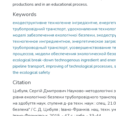
productions and in an educational process.
Keywords
екодеструктивне техногенне інгредієнтне
,
енергет
трубопровідний транспорт
,
удосконалення технолог
моделі забезпечення екологічної безпеки
,
экодестр
техногенное ингредиентное
,
энергетическое загр
трубопроводный транспорт
,
усовершенствование т
процессов
,
модели обеспечения экологической без
ecological break-down technogenous ingredient and ener
pipeline transport
,
improving of technological processes
,
the ecological safety
Citation
Цибуля, Сергій Дмитрович Науково-методологічні 
рівня екологічної безпеки трубопровідного транспор
на здобуття наук. ступеня д-ра техн. наук : спец. 21.
безпека" / С. Д. Цибуля ; Івано-Франків. нац. техн. ун-
Івано-Франківськ, 2015. - 47 с. : табл. - 33-44.