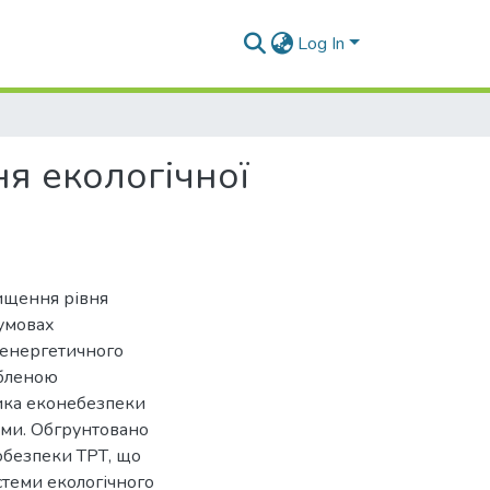
Log In
я екологічної
ищення рівня
 умовах
 енергетичного
обленою
ика еконебезпеки
ами. Обгрунтовано
обезпеки ТРТ, що
стеми екологічного