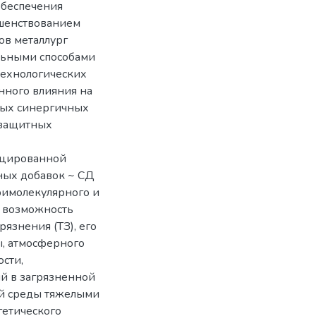
обеспечения
ршенствованием
ов металлург
льными способами
технологических
нного влияния на
ных синергичных
 защитных
нцированной
чных добавок ~ СД
тримолекулярного и
ёт возможность
язнения (ТЗ), его
ы, атмосферного
ости,
й в загрязненной
ей среды тяжелыми
ргетического