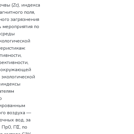
чвы (Zc), индекса
агнитного поля,
ного загрязнения
ть мероприятия по
 среды
кологической
еристикам:
тивности,
ективности,
ы окружающей
м экологической
 индексы
ателям
о
лированным
ого воздуха —
очных вод, за
 Пр0, ПΣ, по