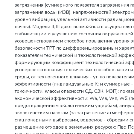
загрязнения (суммарного показателя загрязнения по
загрязнения воды (ИЗВ), напряженностей электром
уровня вибрации, удельной активности радиацион
почвы). Модели II, III дают возможность осуществля
стабилизации и улучшению состояния окружающей
усовешенствованием способов повышения уровня э
безопасности ТРТ по дифференцированным характ
показателям технической и технологической эффек
формирующим коэффициент технологической эфф
усовершенствования технических способов защит
среды, от техногенного влияния - ут; по показателя
эффективности (индивидуальные К; и суммарные -
токсичности, классы опасности СД, СЗК, МЗП); показ
экономической эффективности: Wa, Wв, Wп, WΣ (п
предотвращенным экологическим ущербам), анну
экологическим налогам (за загрязнение атмосферн
стационарными выбросами, водоемов - сбросами ст
размещение отходов в земельних ресурсах: Пвс, Пс,