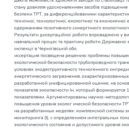
дають можливість здійснити заходи по стабілізації 
стану довкілля удосконаленням засобів підвищення 
безпеки ТРТ, за диференційованими характеристи
технічної, технологічної, екологічної та економічної 
одержанням позитивного синергічного екологічног
Результати дисертаційної роботи впроваджено у в
навчальний процес та практику роботи Державної е
інспекції в Чернігівській обл.
иссертация посвящена решению проблемы повыше
экологической безопасности трубопроводного транс
условиях экодеструктивного техногенного ингреди
энергетического загрязнения, охарактеризованных 
разработанной унифицированной оценке, на осно
показателя экоопасности Iн, который формируется
показателями. Аргументированы научно-методолог
повышения уровня эколог ической безопасности ТР
на разработанных моделях: комплексной системы э
мониторинга (I), с определением интегральных пок
экологического состояния и допустимого уровня эк