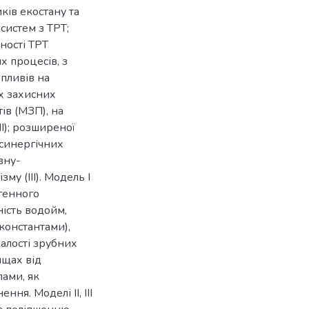
ків екостану та
систем з ТРТ;
ності ТРТ
х процесів, з
пливів на
х захисних
ів (МЗП), на
I); розширеної
 синергічних
вну-
у (III). Модель І
генного
ність водойм,
константами),
валості зрубних
ищах від
ами, як
ня. Моделі II, III