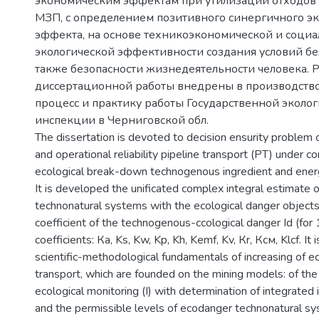
экономическим эффектам при утилизации отходов в
МЗП, с определением позитивного синергичного эк
эффекта, на основе техникоэкономической и социа
экологической эффективности создания условий без
также безопасности жизнедеятельности человека. 
диссертационной работы внедрены в производство
процесс и практику работы Государственной эколо
инспекции в Черниговской обл.
The dissertation is devoted to decision ensurity problem o
and operational reliability pipeline transport (PT) under co
ecological break-down technogenous ingredient and energ
It is developed the unificated complex integral estimate 
technonatural systems with the ecological danger objects
coefficient of the technogenous-ccological danger Id (for 
coefficients: Кa, Ks, Kw, Kp, Kh, Kemf, Kv, Кr, Кcм, Klcf. It
scientific-methodological fundamentals of increasing of e
transport, which are founded on the mining models: of t
ecological monitoring (I) with determination of integrate
and the permissible levels of ecodanger technonatural sy