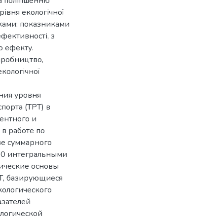
та поліпшенню
рівня екологічної
ками: показниками
ефективності, з
о ефекту.
иробництво,
кологічної
ния уровня
порта (ТРТ) в
ентного и
в работе по
ве суммарного
 10 интегральными
ические основы
Т, базирующиеся
кологического
азателей
ологической