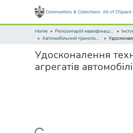
Communities & Collections
All of DSpace
Home
Репозитарій кваліфікаційних робіт здобувачів вищої освіти
Автомобільний транспорт, бакалавр, 2025
Удосконалення техн
агрегатів автомобіл