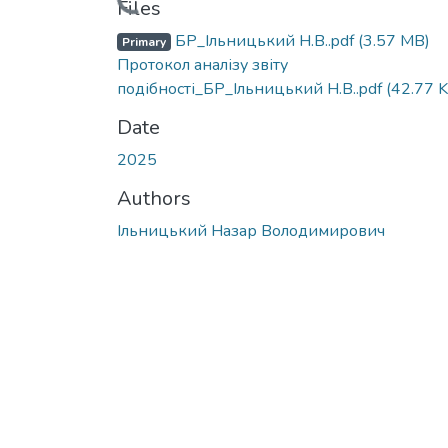
Loading...
Files
БР_Ільницький Н.В..pdf
(3.57 MB)
Primary
Протокол аналізу звіту
подібності_БР_Ільницький Н.В..pdf
(42.77 
Date
2025
Authors
Ільницький Назар Володимирович