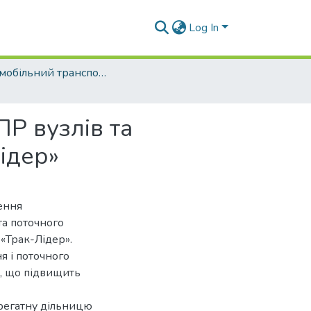
Log In
Автомобільний транспорт (рівень бакалавр)
Р вузлів та
ідер»
ення
та поточного
 «Трак-Лідер».
я і поточного
в, що підвищить
грегатну дільницю