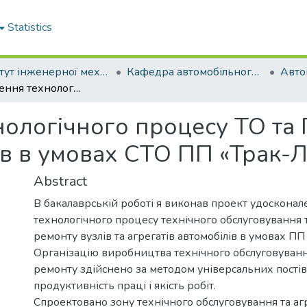
Statistics
Інститут інженерної механіки і робототехніки
Кафедра автомобільного транспорту
Удосконалення технологічного процесу ТО та ПР вузлів та агрегатів автомобілів в умовах СТО ПП «Трак-Лідер»
ологічного процесу ТО та П
ів в умовах СТО ПП «Трак-Л
Abstract
В бакалаврській роботі я виконав проект удосконал
технологічного процесу технічного обслуговування 
ремонту вузлів та агрегатів автомобілів в умовах ПП
Організацію виробництва технічного обслуговуванн
ремонту здійснено за методом універсальних пості
продуктивність праці і якість робіт.
Спроектовано зону технічного обслуговування та а