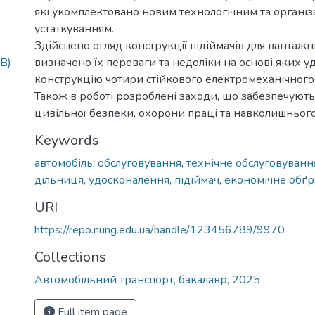
які укомплектовано новим технологічним та органі
устаткуванням.
Здійснено огляд конструкції підіймачів для вантажн
KB)
визначено їх переваги та недоліки на основі яких 
конструкцію чотири стійкового електромеханічного 
Також в роботі розроблені заходи, що забезпечуют
цивільної безпеки, охорони праці та навколишньог
Keywords
автомобіль
,
обслуговування
,
технічне обслуговуванн
дільниця
,
удосконалення
,
підіймач
,
економічне обґр
URI
https://repo.nung.edu.ua/handle/123456789/9970
Collections
Автомобільний транспорт, бакалавр, 2025
Full item page