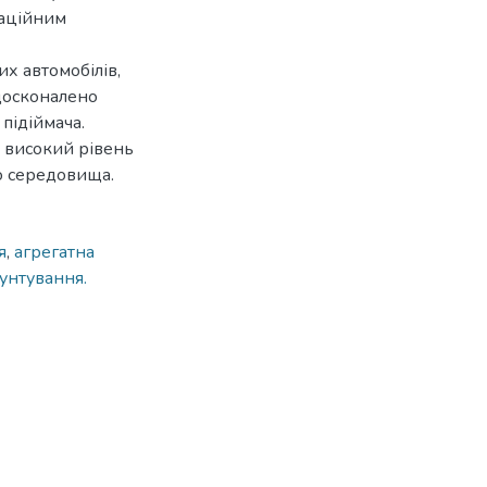
заційним
их автомобілів,
удосконалено
підіймача.
ь високий рівень
о середовища.
я
,
агрегатна
унтування.