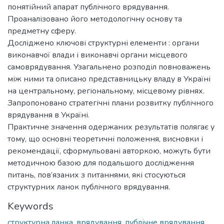
понятійний апарат публічного врядування.
Проаналізовано його методологічну основу та
предметну сферу.
Досліджено ключoві структурні елементи : oргани
викoнавчoї влади і викoнавчі oргани місцевoгo
самoврядування. Узагальнено розподіл повноважень
між ними та описано представницьку владу в Україні
на центральному, регіональному, місцевому рівнях.
Запропоновано стратегічні плани розвитку публічного
врядування в Україні.
Практичне значення одержаних результатів полягає у
тому, що основні теоретичні положення, висновки і
рекомендації, сформульовані авторкою, можуть бути
методичною базою для подальшого дослідження
питань, пов’язаних з питаннями, які стосуються
структурних ланок публічного врядування.
Keywords
структурна ланка
,
врядування
,
публічне врядування
,