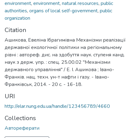
environment
,
environment
,
natural resources
,
public
authorities
,
organs of local self-government
,
public
organization
Citation
Ашикова, Евеліна Ібрагимівна Механізми реалізації
державної екологічної політики на регіональному
рівні : автореф. дис. на здобуття наук. ступеня канд.
наук з держ. упр. : спец. 25.00.02 "Механізми
державного управління" / Е. І. Ашикова ; Івано-
Франків. нац. техн. ун-т нафти і газу. - Івано-
Франківськ, 2014. - 20 с. - 16-18.
URI
http://elar.nung.edu.ua/handle/123456789/4660
Collections
Автореферати