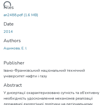
ding...
Files
an2488.pdf
(1.6 MB)
Date
2014
Authors
Ашикова, Е. І.
Publisher
Івано-Франківський національний технічний
університет нафти і газу
Abstract
У дисертації охарактеризовано сутність та об’єктивну
необхідність удосконалення механізмів реалізації
державної екологічної політики на регіональному