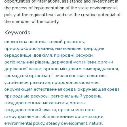
opportunities of international assistance and investment in
the process of implementation of the state environmental
policy at the regional level and use the creative potential of
the members of the society.
Keywords
екологічна політика
,
сталий розвиток
,
природокористування
,
навколишнє природне
середовище
,
довкілля
,
природні ресурси
,
регіональний рівень
,
державні механізми
,
органи
державної влади
,
органи місцевого самоврядування
,
громадські організації
,
экологическая политика
,
устойчивое развитие
,
природопользование
,
окружающая естественная среда
,
окружающая среда
,
природные ресурсы
,
региональный уровень
,
государственные механизмы
,
органы
государственной власти
,
органы местного
самоуправления
,
общественные организации
,
environmental policy
,
steady development
,
natural