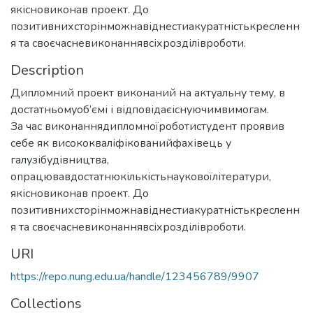
якісновиконав проект. До
позитивнихсторінможнавіднестиакуратністькресленн
я та своєчасневиконаннявсіхрозділівроботи.
Description
Дипломний проект виконаний на актуальну тему, в
достатньомуоб’ємі і відповідаєіснуючимвимогам.
За час виконаннядипломноїроботистудент проявив
себе як висококваліфікованийфахівець у
галузібудівництва,
опрацювавдостатнюкількістьнауковоїлітератури,
якісновиконав проект. До
позитивнихсторінможнавіднестиакуратністькресленн
я та своєчасневиконаннявсіхрозділівроботи.
URI
https://repo.nung.edu.ua/handle/123456789/9907
Collections