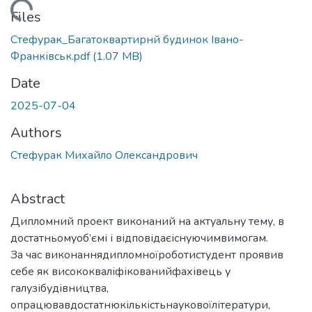
Loading...
Files
Стефурак_Багатоквартирнй будинок Івано-
Франківськ.pdf
(1.07 MB)
Date
2025-07-04
Authors
Стефурак Михайло Олександрович
Abstract
Дипломний проект виконаний на актуальну тему, в
достатньомуоб’ємі і відповідаєіснуючимвимогам.
За час виконаннядипломноїроботистудент проявив
себе як висококваліфікованийфахівець у
галузібудівництва,
опрацювавдостатнюкількістьнауковоїлітератури,