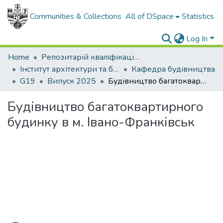
Communities & Collections
All of DSpace
Statistics
Log In
Home
Репозитарій кваліфікаційних робіт здобувачів вищої освіти
Інститут архітектури та будівництва "ІФНТУНГ-ДонНАБА"
Кафедра будівництва
G19
Випуск 2025
Будівництво багатоквартирного будинку в м. Івано-Франківськ
Будівництво багатоквартирного
будинку в м. Івано-Франківськ