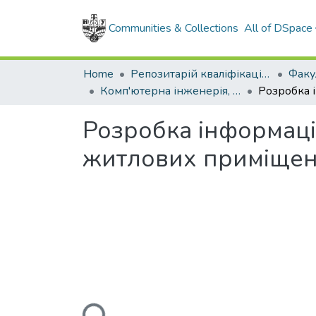
Communities & Collections
All of DSpace
Home
Репозитарій кваліфікаційних робіт здобувачів вищої освіти
Комп'ютерна інженерія, бакалавр, 2025
Розробка інформаці
житлових приміщень