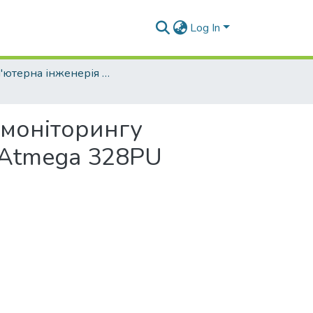
Log In
Комп'ютерна інженерія (рівень бакалавр)
 моніторингу
 Atmega 328PU