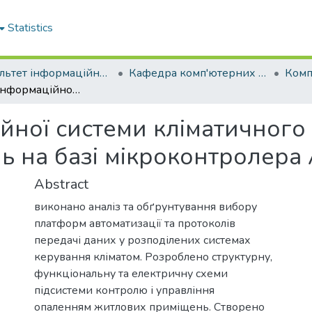
Statistics
Факультет інформаційних технологій
Кафедра комп'ютерних систем і мереж
Розробка інформаційної системи кліматичного моніторингу житлових приміщень на базі мікроконтролера Atmega 328PU
йної системи кліматичного
 на базі мікроконтролера
Abstract
виконано аналіз та обґрунтування вибору
платформ автоматизації та протоколів
передачі даних у розподілених системах
керування кліматом. Розроблено структурну,
функціональну та електричну схеми
підсистеми контролю і управління
опаленням житлових приміщень. Створено