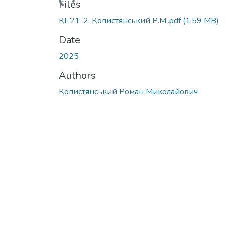
Loading...
Files
КІ-21-2, Копистянський Р.М..pdf
(1.59 MB)
Date
2025
Authors
Копистянський Роман Миколайович