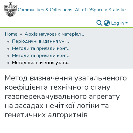
Communities & Collections
All of DSpace
Statistics
Log In
Home
Архів наукових матеріалів
Періодичні видання університету
Методи та прилади контролю якості
Методи та прилади контролю якості - 2016 - № 37
Метод визначення узагальненого коефіцієнта технічного стану газоперекачувального агрегату на засадах нечіткої логіки та генетичних алгоритмів
Метод визначення узагальненого
коефіцієнта технічного стану
газоперекачувального агрегату
на засадах нечіткої логіки та
генетичних алгоритмів