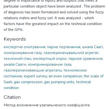
degree of importance of inputs and outputs that meet a
particular condition object have been analyzed . The problem
of diagnosis has been formalized and solved using the fuzzy
relations matrix and fuzzy set. It was analyzed - which
factors have the greatest impact on the technical condition
of the GPA.
Keywords
експертне опитування
,
парне порівняння
,
шкала Сааті
,
компримування газу
,
газоперекачувальний агрегат
,
технічний стан
,
экспертный опрос
,
парное сравнение
,
шкала Саати
,
компримирование газа
,
газоперекачивающие агрегаты
,
техническое
состояние
,
expert survey
,
an even comparison
,
the scale of
Saati
,
gas compression
,
gas pumping units
,
technical
condition
Citation
Метод визначення узагальненого коефіцієнта