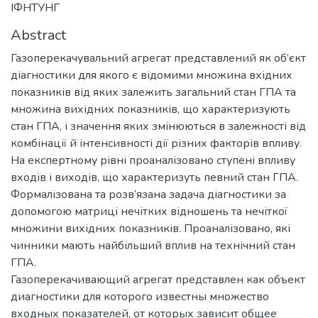
ІФНТУНГ
Abstract
Газоперекачувальний агрегат представлений як об’єкт
діагностики для якого є відомими множина вхідних
показників від яких залежить загальний стан ГПА та
множина вихідних показників, що характеризують
стан ГПА, і значення яких змінюються в залежності від
комбінації й інтенсивності дії різних факторів впливу.
На експертному рівні проаналізовано ступені впливу
входів і виходів, що характеризуть певний стан ГПА.
Формалізована та розв’язана задача діагностики за
допомогою матриці нечітких відношень та нечіткої
множини вихідних показників. Проаналізовано, які
чинники мають найбільший вплив на технічний стан
ГПА.
Газоперекачивающий агрегат представлен как объект
диагностики для которого известны множество
входных показателей, от которых зависит общее