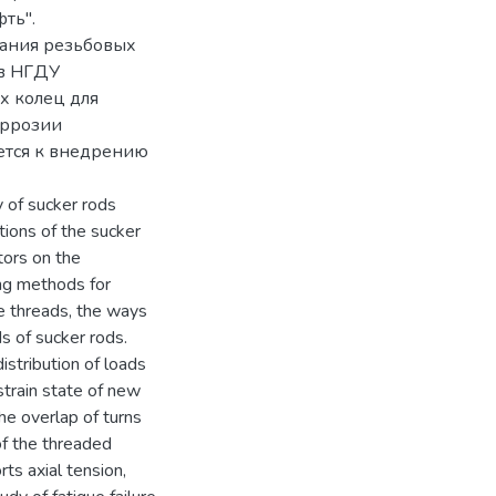
ть".
вания резьбовых
 в НГДУ
х колец для
оррозии
ется к внедрению
y of sucker rods
tions of the sucker
tors on the
ing methods for
he threads, the ways
s of sucker rods.
stribution of loads
strain state of new
he overlap of turns
of the threaded
rts axial tension,