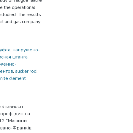
y of fatigue failure
e the operational
studied. The results
 oil and gas company
уфта
,
напружено-
осная штанга
,
женно-
ментов
,
sucker rod
,
inite clement
ктивності
тореф. дис. на
5.12 "Машини
 Івано-Франків.