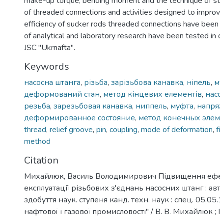
make-up torque, bending moment and the technique of stud
of threaded connections and activities designed to improv
efficiency of sucker rods threaded connections have been 
of analytical and laboratory research have been tested in
JSC "Ukrnafta".
Keywords
насосна штанга
,
різьба
,
зарізьбова канавка
,
ніпель
,
м
деформований стан
,
метод кінцевих елементів
,
нас
резьба
,
зарезьбовая канавка
,
ниппель
,
муфта
,
напря
деформированное состояние
,
метод конечных эле
thread
,
relief groove
,
pin
,
coupling
,
mode of deformation
,
f
method
Citation
Михайлюк, Василь Володимирович Підвищення ефе
експлуатації різьбових з'єднань насосних штанг : ав
здобуття наук. ступеня канд. техн. наук : спец. 05.0
нафтової і газової промисловості" / В. В. Михайлюк ;