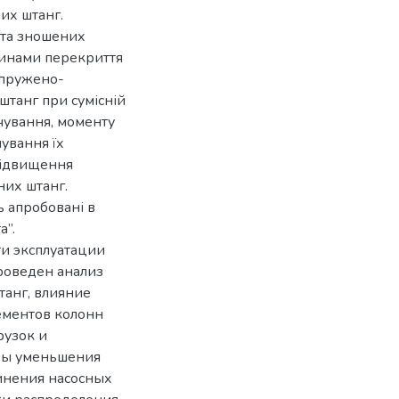
их штанг.
та зношених
чинами перекриття
апружено-
штанг при сумісній
нчування, моменту
ування їх
підвищення
них штанг.
ь апробовані в
а”.
и эксплуатации
роведен анализ
танг, влияние
ементов колонн
рузок и
обы уменьшения
инения насосных