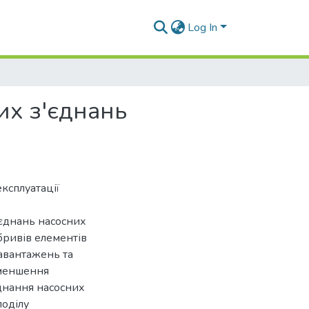
Log In
их з'єднань
ксплуатації
’єднань насосних
бривів елементів
навантажень та
зменшення
єднання насосних
поділу