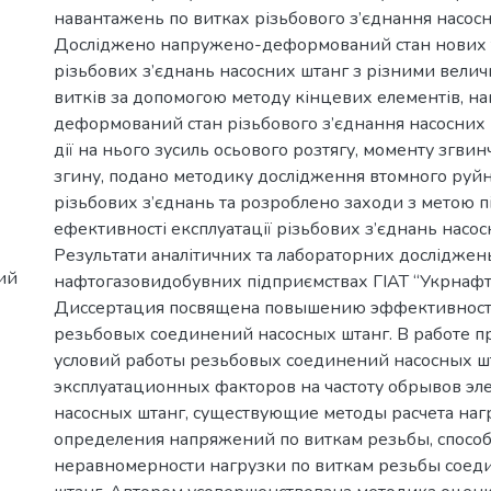
навантажень по витках різьбового з’єднання насосн
Досліджено напружено-деформований стан нових 
різьбових з’єднань насосних штанг з різними вели
витків за допомогою методу кінцевих елементів, н
деформований стан різьбового з’єднання насосних 
дії на нього зусиль осьового розтягу, моменту згви
згину, подано методику дослідження втомного руйн
різьбових з’єднань та розроблено заходи з метою 
ефективності експлуатації різьбових з’єднань насос
Результати аналітичних та лабораторних досліджен
ий
нафтогазовидобувних підприємствах ГІАТ “Укрнафт
Диссертация посвящена повышению эффективност
резьбовых соединений насосных штанг. В работе п
условий работы резьбовых соединений насосных ш
эксплуатационных факторов на частоту обрывов эл
насосных штанг, существующие методы расчета наг
определения напряжений по виткам резьбы, спос
неравномерности нагрузки по виткам резьбы соед