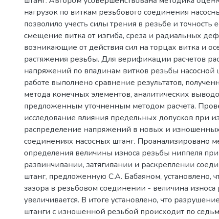
штанг. Автором усовершенствована методика оцен
нагрузок по виткам резьбового соединения насосны
позволило учесть силы трения в резьбе и точность е
смещение витка от изгиба, среза и радиальных де
возникающие от действия сил на торцах витка и ос
растяжения резьбы. Для верификации расчетов ра
напряжений по впадинам витков резьбы насосной 
работе выполнено сравнение результатов, получе
метода конечных элементов, аналитических выводов
предложенным уточненным методом расчета. Пров
исследование влияния предельных допусков при и
распределение напряжений в новых и изношенны
соединениях насосных штанг. Проанализировано м
определения величины износа резьбы ниппеля при
развинчивании, затягивании и раскреплении соед
штанг, предложенную С.А. Бабаяном, установлено, ч
зазора в резьбовом соединении - величина износа
увеличивается. В итоге установлено, что разрушен
штанги с изношенной резьбой происходит по седь