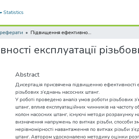
Statistics
реферати
Підвищення ефективності експлуатації різьбових з'єднань насосних штанг
ності експлуатації різьбов
Abstract
Дисертація присвячена підвищенню ефективності е
різьбових з’єднань насосних штанг.
У роботі проведено аналіз умов роботи різьбових з
штанг, вплив експлуатаційних чинників на частоту о
колон насосних штанг, існуючі методи розрахунку 
визначення напружень по витках різьби, способи 
нерівномірності навантаження по витках різьби з’
штанг. Автором удосконалено методику оцінки роз