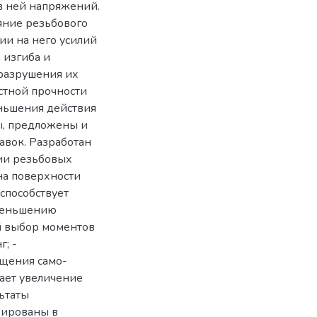
в ней напряжений.
ние резьбового
ии на него усилий
 изгиба и
 разрушения их
стной прочности
еньшения действия
ы, предложены и
авок. Разработан
ии резьбовых
на поверхности
способствует
меньшению
й выбор моментов
; -
щения само-
вает увеличение
ьтаты
бированы в