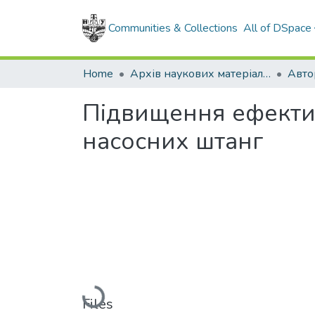
Communities & Collections
All of DSpace
Home
Архів наукових матеріалів
Авто
Підвищення ефектив
насосних штанг
Loading...
Files