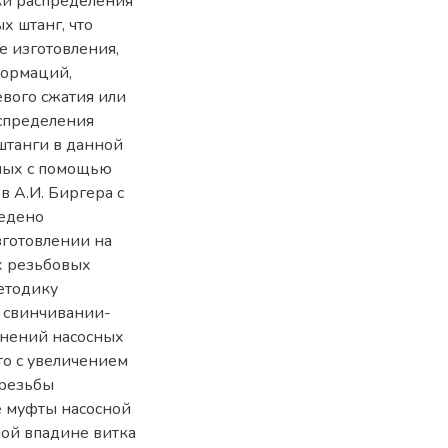
ки распределения
х штанг, что
е изготовления,
формаций,
евого сжатия или
спределения
штанги в данной
нных с помощью
 А.И. Биргера с
едено
зготовлении на
х резьбовых
етодику
 свинчивании-
инений насосных
то с увеличением
 резьбы
ие муфты насосной
мой впадине витка