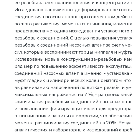
ее резьбы за счет возникновения и концентрации 
Исследовано напряженно-деформированное состоя
соединения насосных штанг при совместном действ
осевого растяжения, момента свинчивания, момента
представлена методика исследования усталостного
резьбовых соединений. С целью повышения устало
резьбовых соединений насосных штанг за счет ум
сил, которые воспринимают торцы ниппеля и муфт
исследованы новые конструкции за-резьбовых кан
ряд мер по повышению эффективности эксплуатац
соединений насосных штанг, а именно: - установка 
муфт гладких цилиндрических колец с натягом, что 
выравниванию напряжений по виткам резьбы и у
максимальных напряжения на 7 %; - рацыональны
свинчивания резьбовых соединений насосных штанг
использование фиксирующих колец для предотвра
отвинчивания и защиты от коррозии, что обеспечи
момента развинчивания соединений на 20%. Резул
аналитических и лабораторных исследований апро