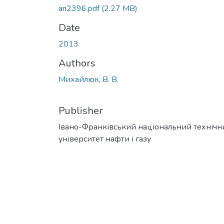
an2396.pdf
(2.27 MB)
Date
2013
Authors
Михайлюк, В. В.
Publisher
Івано-Франківський національний технічн
університет нафти і газу