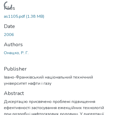
Loading...
Files
as1105.pdf
(1.38 MB)
Date
2006
Authors
Онацко, Р. Г.
Publisher
Івано-Франківський національний технічний
університет нафти і газу
Abstract
Дисертацію присвячено проблемі підвищення
ефективності застосування ежекційних технологій
при розробці нафтогазових родовищ. У дисертації