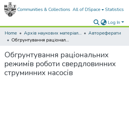
Communities & Collections
All of DSpace
Statistics
Log In
Home
Архів наукових матеріалів
Автореферати
Обгрунтування раціональних режимів роботи свердловинних струминних насосів
Обгрунтування раціональних
режимів роботи свердловинних
струминних насосів