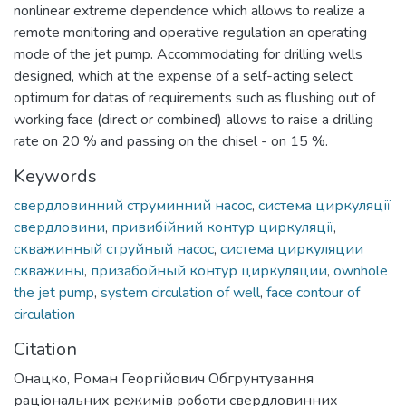
nonlinear extreme dependence which allows to realize a
remote monitoring and operative regulation an operating
mode of the jet pump. Accommodating for drilling wells
designed, which at the expense of a self-acting select
optimum for datas of requirements such as flushing out of
working face (direct or combined) allows to raise a drilling
rate on 20 % and passing on the chisel - on 15 %.
Keywords
свердловинний струминний насос
,
система циркуляції
свердловини
,
привибійний контур циркуляції
,
скважинный струйный насос
,
система циркуляции
скважины
,
призабойный контур циркуляции
,
ownhole
the jet pump
,
system circulation of well
,
face contour of
circulation
Citation
Онацко, Роман Георгійович Обгрунтування
раціональних режимів роботи свердловинних