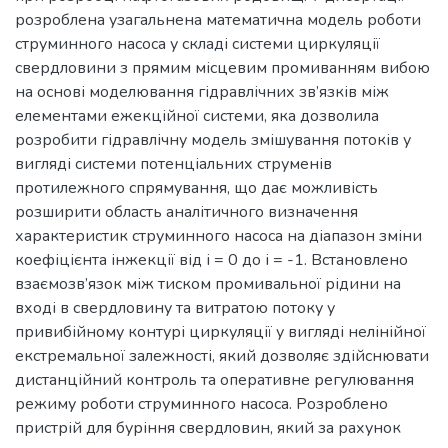
розроблена узагальнена математична модель роботи
струминного насоса у складі системи циркуляції
свердловини з прямим місцевим промиванням вибою
на основі моделювання гідравлічних зв’язків між
елементами ежекційної системи, яка дозволила
розробити гідравлічну модель змішування потоків у
вигляді системи потенціальних струменів
протилежного спрямування, що дає можливість
розширити область аналітичного визначення
характеристик струминного насоса на діапазон зміни
коефіцієнта інжекції від і = 0 до і = -1. Встановлено
взаємозв’язок між тиском промивальної рідини на
вході в свердловину та витратою потоку у
привибійному контурі циркуляції у вигляді нелінійної
екстремальної залежності, який дозволяє здійснювати
дистанційний контроль та оперативне регулювання
режиму роботи струминного насоса. Розроблено
пристрій для буріння свердловин, який за рахунок