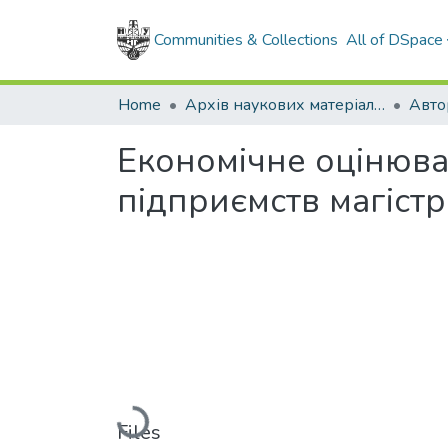
Communities & Collections
All of DSpace
Home
Архів наукових матеріалів
Авто
Економічне оцінюва
підприємств магіст
Loading...
Files