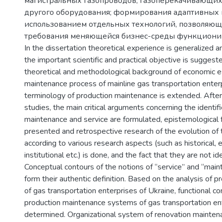
магистральных газопроводов, газоперекачивающих 
другого оборудования; формирования адаптивных 
использованием отдельных технологий, позволяющ
требования меняющейся бизнес-среды функциони
In the dissertation theoretical experience is generalized 
the important scientific and practical objective is suggest
theoretical and methodological background of economic es
maintenance process of mainline gas transportation enter
terminology of production maintenance is extended. After s
studies, the main critical arguments concerning the identifi
maintenance and service are formulated, epistemological 
presented and retrospective research of the evolution of
according to various research aspects (such as historical, 
institutional etc.) is done, and the fact that they are not id
Conceptual contours of the notions of “service” and “mai
form their authentic definition. Based on the analysis of 
of gas transportation enterprises of Ukraine, functional c
production maintenance systems of gas transportation ent
determined. Organizational system of renovation mainten