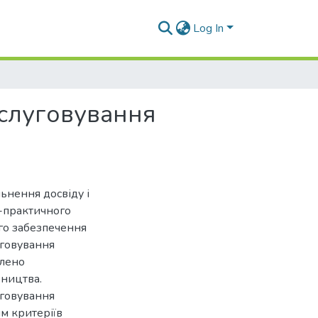
Log In
бслуговування
ьнення досвіду і
-практичного
го забезпечення
уговування
блено
бництва.
уговування
ям критеріїв