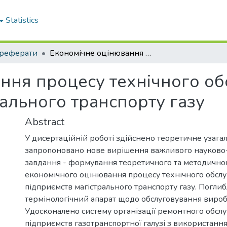
Statistics
реферати
Економічне оцінювання процесу технічного обслуговування підприємств магістрального транспорту газу
ння процесу технічного о
рального транспорту газу
Abstract
У дисертаційній роботі здійснено теоретичне узагал
запропоновано нове вирішення важливого науково
завдання - формування теоретичного та методично
економічного оцінювання процесу технічного обсл
підприємств магістрального транспорту газу. Погли
термінологічний апарат щодо обслуговування виро
Удосконалено систему організації ремонтного обсл
підприємств газотранспортної галузі з використанн