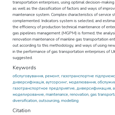
transportation enterprises, using optimal decision-making c
as well as the classification of factors and ways of improvi
maintenance system. Complex characteristics of service st
complemented. Indicators system is selected, and estim
the efficiency of production technical maintenance of ente
gas pipelines management (MGPM) is formed; the analysis 
renovation maintenance of mainline gas transportation ente
out according to this methodology, and ways of using 
in the performance of gas transportation enterprises of U
suggested.
Keywords
обслуговування
,
ремонт
,
газотранспортне підприємс
диверсифікація
,
аутсорсинг
,
моделювання
,
обслужи
газотранспортное предприятие
,
диверсификация
,
а
моделирование
,
maintenance
,
renovation
,
gas transport
diversification
,
outsourcing
,
modelling
Citation