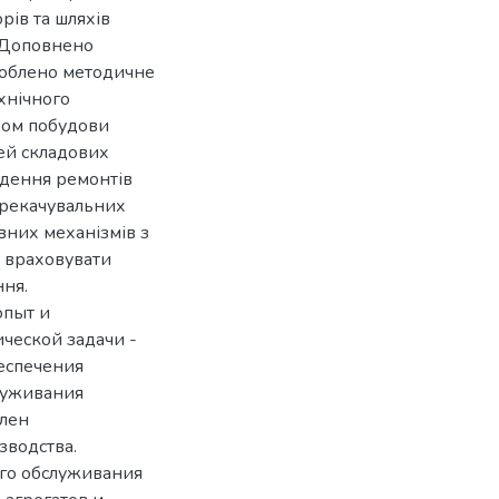
рів та шляхів
 Доповнено
роблено методичне
хнічного
хом побудови
ей складових
едення ремонтів
перекачувальних
вних механізмів з
 враховувати
ня.
опыт и
ческой задачи -
еспечения
луживания
блен
зводства.
го обслуживания