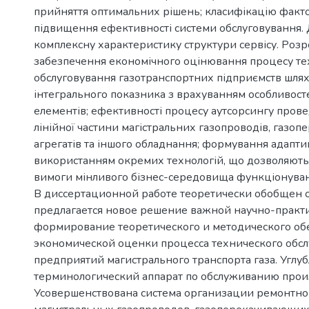
прийняття оптимальних рішень; класифікацію факто
підвищення ефективності системи обслуговування.
комплексну характеристику структури сервісу. Роз
забезпечення економічного оцінювання процесу те
обслуговування газотранспортних підприємств шля
інтегрального показника з врахуванням особливост
елементів; ефективності процесу аутсорсингу пров
лінійної частини магістральних газопроводів, газо
агрегатів та іншого обладнання; формування адапти
використанням окремих технологій, що дозволяють
вимоги мінливого бізнес-середовища функціонуван
В диссертационной работе теоретически обобщен 
предлагается новое решение важной научно-практи
формирование теоретического и методического об
экономической оценки процесса технического обс
предприятий магистрального транспорта газа. Углу
терминологический аппарат по обслуживанию прои
Усовершенствована система организации ремонтно