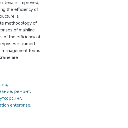
riteria, is improved;
ng the efficiency of
ructure is
ate methodology of
rprises of mainline
of the efficiency of
rprises is carried
new management forms
kraine are
тво
,
вание
,
ремонт
,
утсорсинг
,
ation enterprise
,