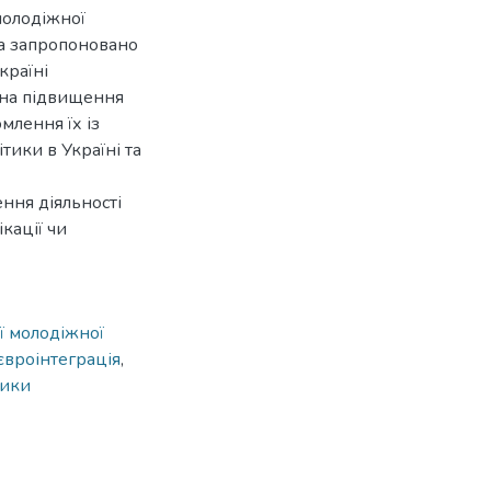
молодіжної
та запропоновано
країні
 на підвищення
млення їх із
тики в Україні та
ння діяльності
кації чи
 молодіжної
євроінтеграція
,
тики