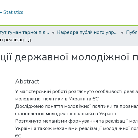
Statistics
Інститут гуманітарної підготовки та державного управління
Кафедра публічного управління та адміністрування
Особливості реалізації державної молодіжної політики в Україні та ЄС
ції державної молодіжної по
Abstract
У магістерській роботі розглянуто особливості реалі
молодіжної політики в Україні та ЄС.
Досліджено поняття молодіжної політики та проана
становлення молодіжної політики в Україні
Розглянуто механізми формування та реалізації мол
Україні, а також механізми реалізації молодіжної по
ЄС