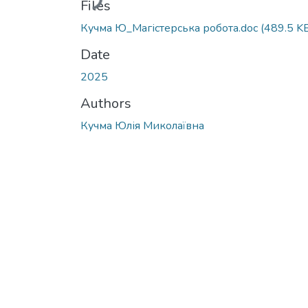
Files
Кучма Ю_Магістерська робота.doc
(489.5 K
Date
2025
Authors
Кучма Юлія Миколаївна