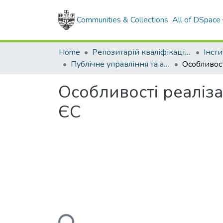
Communities & Collections
All of DSpace
Home
Репозитарій кваліфікаційних робіт здобувачів вищої освіти
Публічне управління та адміністрування, магістр, 2025
Особливості реаліза
ЄС
Loading...