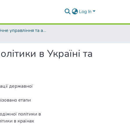
Log In
Публічне управління та адміністрування (рівень магістр)
літики в Україні та
зації державної
лізовано етапи
одіжної політики в
літики в країнах