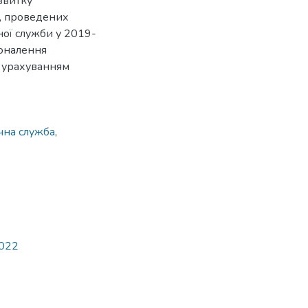
звитку
и, проведених
ої служби у 2019-
оналення
з урахуванням
чна служба
,
2022