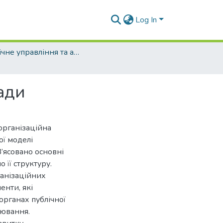
Log In
Публічне управління та адміністрування (рівень бакалавр)
ади
«організаційна
ої моделі
З’ясовано основні
 її структуру.
ганізаційних
енти, які
органах публічної
лювання.