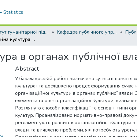
Statistics
Інститут гуманітарної підготовки та державного управління
Кафедра публічного управління та адміністрування
Організаційна культура в органах публічної влади
ура в органах публічної вл
Abstract
У бакалаврській роботі визначено сутність поняття 
культура» та досліджено процес формування сучасн
організаційної культури в органах публічної влади. 
елементи та рівні організаційної культури, визначено
Розглянуто способи класифікації та основні типи ор
культур. Проаналізовано нормативно-правові докум
регламентують розвиток організаційної культури в 
влади, та виявлено проблеми, які потребують урегу