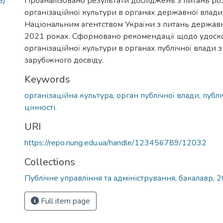
B)
Проаналізовано результати досліджень з питань ро
організаційної культури в органах державної влад
Національним агентством України з питань державн
2021 роках. Сформовано рекомендації щодо удоск
організаційної культури в органах публічної влади 
зарубіжного досвіду.
Keywords
організаційна культура
,
орган публічної влади
,
публі
цінності.
URI
https://repo.nung.edu.ua/handle/123456789/12032
Collections
Публічне управління та адміністрування, бакалавр, 
Full item page