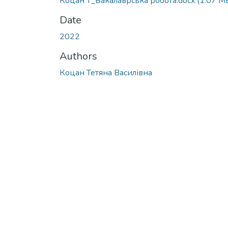
Коцан Т_Бакалаврська робота.docx
(1.07 M
Date
2022
Authors
Коцан Тетяна Василівна