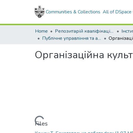
Communities & Collections
All of DSpace
Home
Репозитарій кваліфікаційних робіт здобувачів вищої освіти
Публічне управління та адміністрування, бакалавр, 2022
Організаційна культ
Loading...
Files