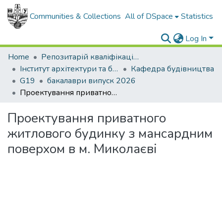
Communities & Collections
All of DSpace
Statistics
Log In
Home
Репозитарій кваліфікаційних робіт здобувачів вищої освіти
Інститут архітектури та будівництва "ІФНТУНГ-ДонНАБА"
Кафедра будівництва
G19
бакалаври випуск 2026
Проектування приватного житлового будинку з мансардним поверхом в м. Миколаєві
Проектування приватного
житлового будинку з мансардним
поверхом в м. Миколаєві