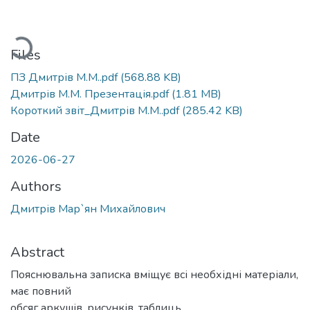
Loading...
Files
ПЗ Дмитрів М.М..pdf
(568.88 KB)
Дмитрів М.М. Презентація.pdf
(1.81 MB)
Короткий звіт_Дмитрів М.М..pdf
(285.42 KB)
Date
2026-06-27
Authors
Дмитрів Мар`ян Михайлович
Abstract
Пояснювальна записка вміщує всі необхідні матеріали,
має повний
обсяг аркушів, рисунків, таблиць.