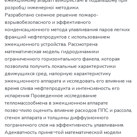
ежекційному апараті використані в подальшому при
розробці інженерної методики.
Разработано схемное решение пожаро-
взрывобезопасного и эффективного
конденсационного метода улавливания паров легких
фракций нефтепродуктов с использованием
эжекционного устройства. Рассмотрена
математическая модель гидродинамики
ограниченного горизонтального факела, которая
позволила получить локальные характеристики
движущихся сред, напорную характеристику
эжекционного аппарата и исследовать его влияние на
время слива нефтепродукта и интенсивность его
испарения Проведенное исследование
тепломассообмена в эжекционном аппарате
позво¬лило оценить влияние расходов ППС и рассола,
стенок аппарата и толщины диффузионного
пограничного слоя на эффективность улавливания.
Адекватность приня¬той математической модели