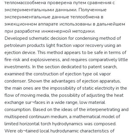
тепломассообмена проверена путем сравнения с
экспериментальными данными. Полученные
экспериментальные данные теплообмена в
эжекционном аппарате использованы в дальнейшем
при разработке инженерной методики.
Developed schematic decision for condensing method of
petroleum products light fraction vapor recovery using an
ejection device. This method appears to be safe in terms of
fire-risk and explosiveness, and requires comparatively little
investments. In the section dedicated to patent search,
examined the construction of ejection type oil vapor
condenser. Shown the advantages of ejection apparatus,
the main ones are the impossibility of static electricity in the
flow of moving media, the possibility of adjusting the heat
exchange sur¬faces in a wide range, low material
consumption. Based on the ideas of the interpenetrating and
multispeed continuum medium, a mathematical model of
limited horizontal torch hydrodynamics was composed.
Were ob¬tained local hydrodynamic characteristics of