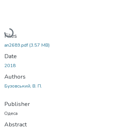
Loading...
Files
an2689.pdf
(3.57 MB)
Date
2018
Authors
Бузовський, В. П.
Publisher
Одеса
Abstract