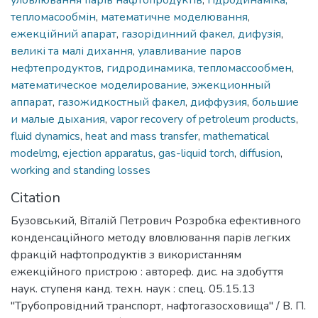
тепломасообмін
,
математичне моделювання
,
ежекційний апарат
,
газорідинний факел
,
дифузія
,
великі та малі дихання
,
улавливание паров
нефтепродуктов
,
гидродинамика, тепломассообмен
,
математическое моделирование
,
эжекционный
аппарат
,
газожидкостный факел
,
диффузия
,
большие
и малые дыхания
,
vapor recovery of petroleum products
,
fluid dynamics
,
heat and mass transfer
,
mathematical
modelmg
,
ejection apparatus
,
gas-liquid torch
,
diffusion
,
working and standing losses
Citation
Бузовський, Віталій Петрович Розробка ефективного
конденсаційного методу вловлювання парів легких
фракцій нафтопродуктів з використанням
ежекційного пристрою : автореф. дис. на здобуття
наук. ступеня канд. техн. наук : спец. 05.15.13
"Трубопровідний транспорт, нафтогазосховища" / В. П.