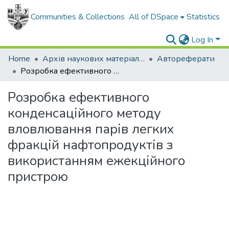
Communities & Collections
All of DSpace
Statistics
Log In
Home
Архів наукових матеріалів
Автореферати
Розробка ефективного конденсаційного методу вловлювання парів легких фракцій нафтопродуктів з використанням ежекційного пристрою
Розробка ефективного
конденсаційного методу
вловлювання парів легких
фракцій нафтопродуктів з
використанням ежекційного
пристрою