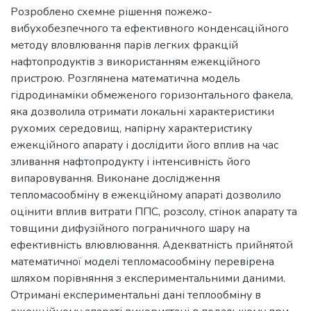
Розроблено схемне рішення пожежо-
вибухобезпечного та ефективного конденсаційного
методу вловлювання парів легких фракцій
нафтопродуктів з використанням ежекційного
пристрою. Розглянена математична модель
гідродинаміки обмеженого горизонтального факела,
яка дозволила отримати локальні характеристики
рухомих середовищ, напірну характеристику
ежекційного апарату і дослідити його вплив на час
зливання нафтопродукту і інтенсивність його
випаровування. Виконане дослідження
тепломасообміну в ежекційному апараті дозволило
оцінити вплив витрати ППС, розсолу, стінок апарату та
товщини дифузійного пограничного шару на
ефективність влювлювання. Адекватність прийнятой
математичної моделі тепломасообміну перевірена
шляхом порівняння з експериментальними даними.
Отримані експериментальні дані теплообміну в