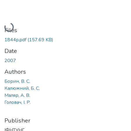
Loading...
Files
1844p.pdf
(157.69 KB)
Date
2007
Authors
Борин, В. С.
Калюжний, Б. С.
Маляр, А. В.
Головач, І. Р.
Publisher
ІФНТУНГ