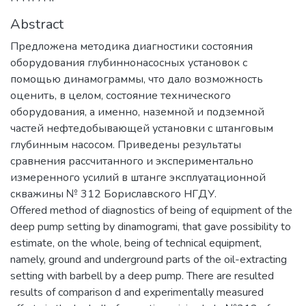
Abstract
Предложена методика диагностики состояния
оборудования глубиннонасосных установок с
помощью динамограммы, что дало возможность
оценить, в целом, состояние технического
оборудования, а именно, наземной и подземной
частей нефтедобывающей установки с штанговым
глубинным насосом. Приведены результаты
сравнения рассчитанного и экспериментально
измеренного усилий в штанге эксплуатационной
скважины № 312 Бориславского НГДУ.
Offered method of diagnostics of being of equipment of the
deep pump setting by dinamogrami, that gave possibility to
estimate, on the whole, being of technical equipment,
namely, ground and underground parts of the oil-extracting
setting with barbell by a deep pump. There are resulted
results of comparison d and experimentally measured