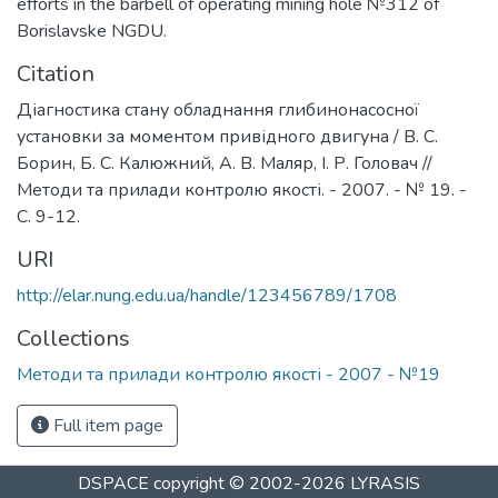
efforts in the barbell of operating mining hole №312 of
Borislavske NGDU.
Citation
Діагностика стану обладнання глибинонасосної
установки за моментом привідного двигуна / В. С.
Борин, Б. С. Калюжний, А. В. Маляр, І. Р. Головач //
Методи та прилади контролю якості. - 2007. - № 19. -
С. 9-12.
URI
http://elar.nung.edu.ua/handle/123456789/1708
Collections
Методи та прилади контролю якості - 2007 - №19
Full item page
DSPACE
copyright © 2002-2026
LYRASIS