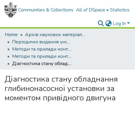
Communities & Collections
All of DSpace
Statistics
Log In
Home
Архів наукових матеріалів
Періодичні видання університету
Методи та прилади контролю якості
Методи та прилади контролю якості - 2007 - №19
Діагностика стану обладнання глибинонасосної установки за моментом привідного двигуна
Діагностика стану обладнання
глибинонасосної установки за
моментом привідного двигуна