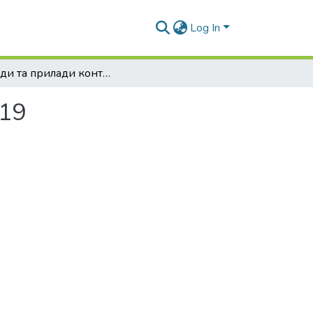
Log In
Методи та прилади контролю якості - 2007 - №19
№19