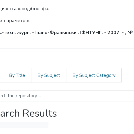
кої і газоподібної фаз
х параметрів.
техн. журн. - Івано-Франківськ : ІФНТУНГ. - 2007. - , № 1
By Title
By Subject
By Subject Category
arch Results