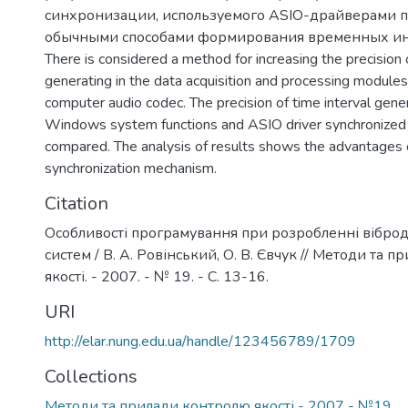
синхронизации, используемого ASIO-драйверами п
обычными способами формирования временных ин
There is considered a method for increasing the precision o
generating in the data acquisition and processing module
computer audio codec. The precision of time interval gene
Windows system functions and ASIO driver synchronized
compared. The analysis of results shows the advantages 
synchronization mechanism.
Citation
Особливості програмування при розробленні вібро
систем / В. А. Ровінський, О. В. Євчук // Методи та 
якості. - 2007. - № 19. - С. 13-16.
URI
http://elar.nung.edu.ua/handle/123456789/1709
Collections
Методи та прилади контролю якості - 2007 - №19