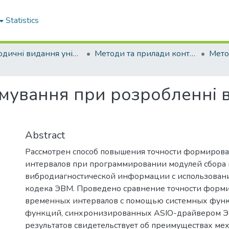
Statistics
Періодичні видання університету
Методи та прилади контролю якості
мування при розробленні 
Abstract
Рассмотрен способ повышения точности формиров
интервалов при программировании модулей сбора 
вибродиагностической информации с использован
кодека ЭВМ. Проведено сравнение точности форм
временных интервалов с помощью системных фун
функций, синхронизированных ASIO-драйвером Э
результатов свидетельствует об преимуществах ме