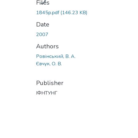
Files
1845p.pdf
(146.23 KB)
Date
2007
Authors
Ровінський, В. А.
Євчук, О. В.
Publisher
ІФНТУНГ