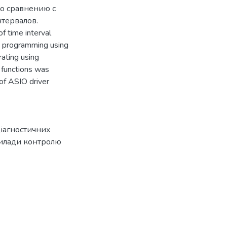
о сравнению с
тервалов.
f time interval
s programming using
rating using
 functions was
of ASIO driver
діагностичних
прилади контролю