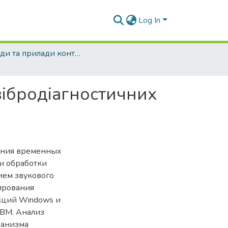
Log In
Методи та прилади контролю якості - 2007 - №19
вібродіагностичних
ания временных
и обработки
ием звукового
ирования
кций Windows и
ВМ. Анализ
ханизма