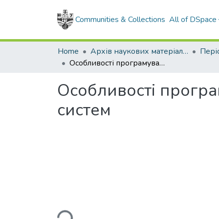
Communities & Collections
All of DSpace
Home
Архів наукових матеріалів
Особливості програмування при розробленні вібродіагностичних систем
Особливості програ
систем
Loading...