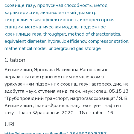
сховище газу
,
пропускная способность
,
метод
характеристик
,
эквивалентный диаметр
,
гидравлическая эффективность
,
компрессорная
станция
,
математическая модель
,
подземное
хранилище газа
,
throughput
,
method of characteristics
,
equivalent diameter
,
hydraulic efficiency
,
compressor station
,
mathematical model
,
underground gas storage
Citation
Кизимишин, Ярослава Василівна Раціональне
керування газотранспортним комплексом з
урахуванням підземних сховищ газу : автореф. дис. на
здобуття наук. ступеня канд. техн. наук : спец. 05.15.13
"Трубопровідний транспорт, нафтогазосховища" / Я. В.
Кизимишин ; Івано-Франків. нац. техн. ун-т нафти і
газу. - Івано-Франківськ, 2020. - 18 с. : табл. - 16.
URI
http://elar.nung.edu.ua/handle/123456789/8757