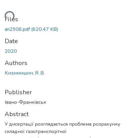
oading...
Files
an2906.pdf
(620.47 KB)
Date
2020
Authors
Кизимишин, Я. В.
Publisher
Івано-Франківськ
Abstract
У дисертації розглядається проблема розрахунку
складної газотранспортної