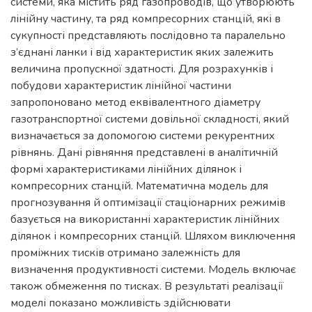
системи, яка містить ряд газопроводів, що утворюють
лінійну частину, та ряд компресорних станцій, які в
сукупності представляють послідовно та паралельно
з’єднані ланки і від характеристик яких залежить
величина пропускної здатності. Для розрахунків і
побудови характеристик лінійної частини
запропоновано метод еквівалентного діаметру
газотранспортної системи довільної складності, який
визначається за допомогою системи рекурентних
рівнянь. Дані рівняння представлені в аналітичній
формі характеристиками лінійних ділянок і
компресорних станцій. Математична модель для
прогнозування й оптимізації стаціонарних режимів
базується на використанні характеристик лінійних
ділянок і компресорних станцій. Шляхом виключення
проміжних тисків отримано залежність для
визначення продуктивності системи. Модель включає
також обмеження по тисках. В результаті реалізації
моделі показано можливість здійснювати