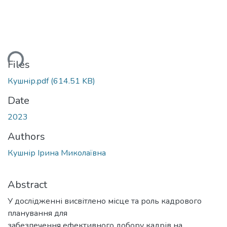
ding...
Files
Кушнір.pdf
(614.51 KB)
Date
2023
Authors
Кушнір Ірина Миколаївна
Abstract
У дослідженні висвітлено місце та роль кадрового
планування для
забезпечення ефективного добору кадрів на