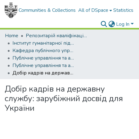
Communities & Collections
All of DSpace
Statistics
Log In
Home
Репозитарій кваліфікаційних робіт здобувачів вищої освіти
Інститут гуманітарної підготовки та державного управління
Кафедра публічного управління та адміністрування
Публічне управління та адміністрування (рівень магістр)
Публічне управління та адміністрування, магістр, 2023
Добір кадрів на державну службу: зарубіжний досвід для України
Добір кадрів на державну
службу: зарубіжний досвід для
України