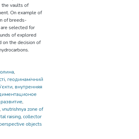
 the vaults of
ment. On example of
on of breeds-
 are selected for
ounds of explored
 on the decision of
 hydrocarbons.
долина
,
сті
,
геодинамічний
’єкти
,
внутренняя
диментационое
 развитие
,
,
vnutrishnya zone of
al raising
,
collector
 perspective objects