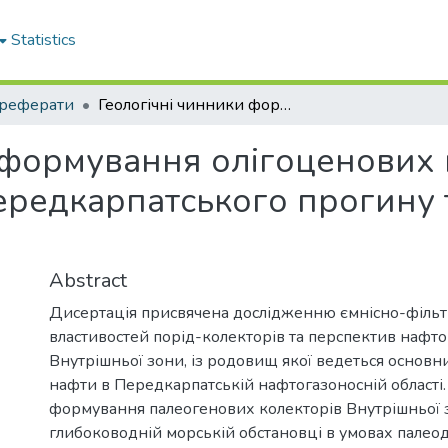
Statistics
реферати
Геологічні чинники формування олігоценових порід-колекторів внутрішньої зони Передкарпатського прогину та їх нафтогазоносності
 формування олігоценових 
ередкарпатського прогину т
Abstract
Дисертація присвячена дослідженню ємнісно-філь
властивостей порід-колекторів та перспектив нафто
Внутрішньої зони, із родовищ якої ведеться основ
нафти в Передкарпатській нафтогазоносній області.
формування палеогенових колекторів Внутрішньої з
глибоководній морській обстановці в умовах палео