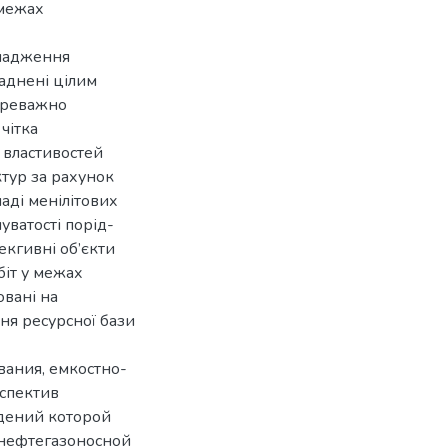
 межах
омадження
ладнені цілим
ереважно
чітка
 властивостей
ктур за рахунок
ладі менілітових
уватості порід-
екгивні об’єкти
іт у межах
овані на
ня ресурсної бази
ания, емкостно-
спектив
дений которой
 нефтегазоносной