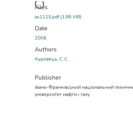
Loading...
Files
as1125.pdf
(1.88 MB)
Date
2006
Authors
Куровець, С. С.
Publisher
Івано-Франківський національний технічн
університет нафти і газу