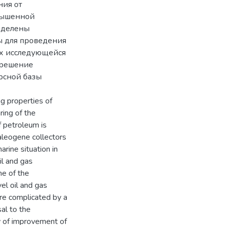
ния от
овышенной
ыделены
 для проведения
ах исследующейся
 решение
рсной базы
g properties of
ring of the
f petroleum is
paleogene collectors
rine situation in
il and gas
ne of the
vel oil and gas
are complicated by a
sal to the
w of improvement of