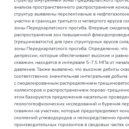
структур Внутренней зоны Предкарпатского прогиб
анализа пространственного распространения кон
структур выявлены перспективные в нефтегазопои
участки в границах третьего и четвертого ярусов с
зоны Передкарпатского прогиба. Впервые смодели
распространения зон повышенной флюидопроводи
(трещиноватости) для трех структурных ярусов скл
зоны Передкарпатского прогиба. Определенно, что
депрессии, которые обеспечивают высокие и равн
скважин, находятся в интервале 5-7,5 МПа от начал
давления. Также выявлено, что высокие дебиты ск
соответственно значительная интегральная добыча
с смоделированным распределением трещиноватос
коллекторов и распространением порово-трещинно
этом базируются предложения касательно проведе
геологогеофизических исследований и бурения п
скважин на участках, которые предопределяют ко
скоплений углеводородов и непосредственно прил
производительных горизонтов в сводовых частях с