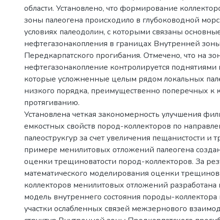
области. Установлено, что формирование коллекто
зоны палеогена происходило в глубоководной морс
условиях палеодолин, с которыми связаны основны
нефтегазонакопления в границах Внутренней зон
Передкарпатского прогибания. Отмечено, что на з
нефтегазонакопление контролируется поднятиями в
которые усложненные целым рядом локальных пал
низкого порядка, преимущественно поперечных к 
протягиванию.
Установлена четкая закономерность улучшения фи
емкостных свойств пород-коллекторов по направле
палеострукгур за счет увеличения пещанистости и 
примере менилитовых отложений палеогена созда
оценки трещиноватости пород-коллекторов. За рез
математического моделирования оценки трещинов
коллекторов менилитовых отложений разработана 
модель внутреннего состояния породы-коллектора
участки ослабленных связей межзернового взаимод