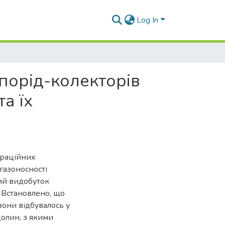
Log In
порід-колекторів
а їх
траційних
газоносності
ний видобуток
 Встановлено, що
они відбувалось у
долин, з якими