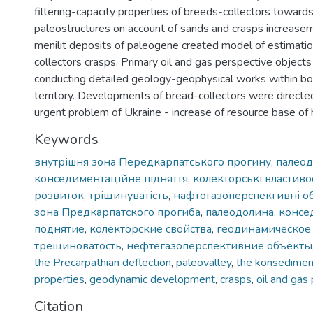
filtering-capacity properties of breeds-collectors towards
paleostructures on account of sands and crasps increase
menilit deposits of paleogene created model of estimati
collectors crasps. Primary oil and gas perspective objects
conducting detailed geology-geophysical works within b
territory. Developments of bread-collectors were directed
urgent problem of Ukraine - increase of resource base of
Keywords
внутрішня зона Передкарпатського прогину
,
палео
конседиментаційне підняття
,
колекторські властиво
розвиток
,
тріщинуватість
,
нафтогазоперспекгивні об
зона Предкарпатского прогиба
,
палеодолина
,
консе
поднятие
,
колекторские свойства
,
геодинамическое
трещиноватость
,
нефтегазоперспективние объекты
the Precarpathian deflection
,
paleovalley
,
the konsediment
properties
,
geodynamic development
,
crasps
,
oil and gas
Citation