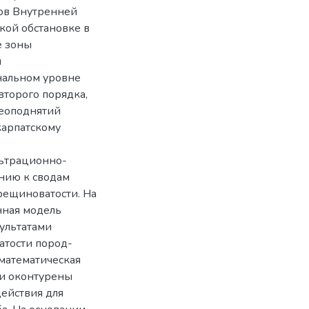
ров Внутренней
кой обстановке в
е зоны
ы
ональном уровне
торого порядка,
еоподнятий
карпатскому
льтрационно-
нию к сводам
трещиноватости. На
нная модель
ультатами
атости пород-
математическая
 и оконтурены
ействия для