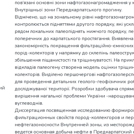
пов’язані основні зони нафтогазонагромадження у
Внутрішньої зони Передкарпатського прогину.
Відмічено, що на зональному рівні нафтогазонагр
контролюється підняттями другого порядку, які уск
рядом локальних палеопіднять нижчого порядку, п
поперечних до карпатського простягання. Виявлена 
закономірність покращення фільтраційно-ємнісних
порід-колекторів у напрямку до склепінь палеостру
збільшення піщанистості та тріщинуватості. На прик
відкладів палеогену створена модель оцінки тріщин
колекторів. Виділено першочергові нафтогазоперсп
для проведення детальних геолого-геофізичних роб
ий
досліджуваної території. Розробки здобувача спрям
вирішення нагальної проблеми України -нарощуван
вуглеводнів.
Диссертация посвященная исследованию формиров
фильтрационных свойств пород-коллекгоров и пер
нефтегазоносности Внутренней зоны, из месторож
ведется основная добыча нефти в Предкарпатский