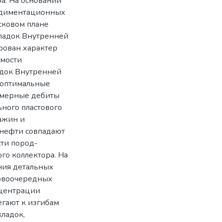
а. На основании
седиментационных
сковом плане
кладок Внутренней
рован характер
мости
адок Внутренней
 оптимальные
омерные дебиты
ьного пластового
важин и
 нефти совпадают
ти пород-
го коллектора. На
ния детальных
ервоочередных
нцентрации
егают к изгибам
кладок,