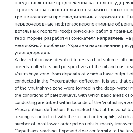
предоставленные предложения касательно удержа
строительства нагнетательных скважин в зонах п
трещиноватости производительных горизонтов. В
первоочередные нефтегазоперспективные объекты
детальных геолого-геофизических работ в границ
территории. разработки соискателя направлены на
неотложной проблемы Украины наращивание ресу
углеводородов.
A dissertation was devoted to research of volume-filterin
breeds-collectors and perspectives of the oil and gas bea
Vnutrishnya zone, from deposits of which a basic output o
conducted in the Precarpathian deflection. It is set, that 
of the Vnutrishnya zone were formed in the deep-water ma
the conditions of paleovalleys, with which basic areas of o
condukting are linked within bounds of the Vnutrishnya zo
Precarpathian deflection. It is marked, that at the zonal le
bearing is controlled with the second order uphils, which 
number of local lower order paleo uphills, mainly transver
Carpathians reaching. Exposed clear conformity to the la