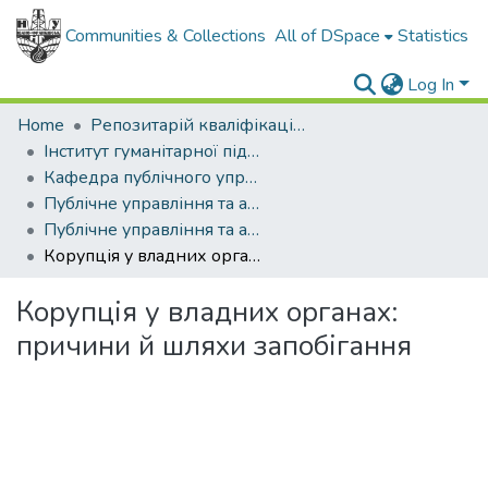
Communities & Collections
All of DSpace
Statistics
Log In
Home
Репозитарій кваліфікаційних робіт здобувачів вищої освіти
Інститут гуманітарної підготовки та державного управління
Кафедра публічного управління та адміністрування
Публічне управління та адміністрування (рівень магістр)
Публічне управління та адміністрування, магістр, 2021
Корупція у владних органах: причини й шляхи запобігання
Корупція у владних органах:
причини й шляхи запобігання