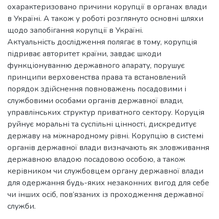
охарактеризовано причини корупції в органах влади
в Україні. А також у роботі розглянуто основні шляхи
щодо запобігання корупції в Україні.
Актуальність дослідження полягає в тому, корупція
підриває авторитет країни, завдає шкоди
функціонуванню державного апарату, порушує
принципи верховенства права та встановлений
порядок здійснення повноважень посадовими і
службовими особами органів державної влади,
управлінських структур приватного сектору. Коруція
руйнує моральні та суспільні цінності, дискредитує
державу на міжнародному рівні. Корупцію в системі
органів державної влади визначають як зловживання
державною владою посадовою особою, а також
керівником чи службовцем органу державної влади
для одержання будь-яких незаконних вигод для себе
чи інших осіб, пов’язаних із проходження державної
служби.