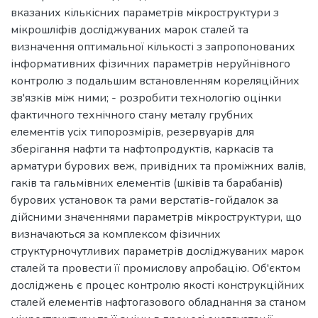
вказаних кількісних параметрів мікроструктури з
мікрошліфів досліджуваних марок сталей та
визначення оптимальної кількості з запропонованих
інформативних фізичних параметрів неруйнівного
контролю з подальшим встановленням кореляційних
зв'язків між ними; - розробити технологію оцінки
фактичного технічного стану металу грубних
елементів усіх типорозмірів, резервуарів для
зберігання нафти та нафтопродуктів, каркасів та
арматури бурових веж, привідних та проміжних валів,
гаків та гальмівних елементів (шківів та барабанів)
бурових установок та рами верстатів-гойдалок за
дійсними значеннями параметрів мікроструктури, що
визначаються за комплексом фізичних
структурночутливих параметрів досліджуваних марок
сталей та провести її промислову апробацію. Об'єктом
досліджень є процес контролю якості конструкційних
сталей елементів нафтогазового обладнання за станом