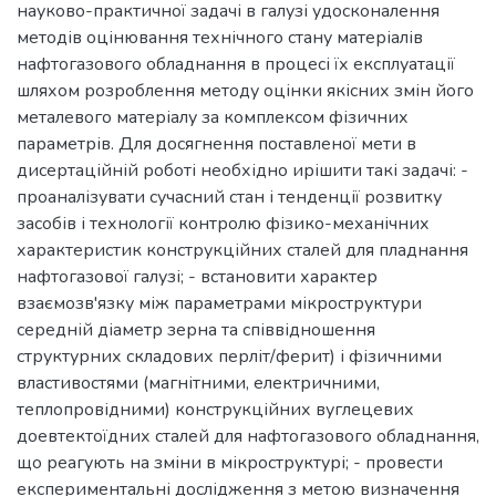
науково-практичної задачі в галузі удосконалення
методів оцінювання технічного стану матеріалів
нафтогазового обладнання в процесі їх експлуатації
шляхом розроблення методу оцінки якісних змін його
металевого матеріалу за комплексом фізичних
параметрів. Для досягнення поставленої мети в
дисертаційній роботі необхідно ирішити такі задачі: -
проаналізувати сучасний стан і тенденції розвитку
засобів і технології контролю фізико-механічних
характеристик конструкційних сталей для пладнання
нафтогазової галузі; - встановити характер
взаємозв'язку між параметрами мікроструктури
середній діаметр зерна та співвідношення
структурних складових перліт/ферит) і фізичними
властивостями (магнітними, електричними,
теплопровідними) конструкційних вуглецевих
доевтектоїдних сталей для нафтогазового обладнання,
що реагують на зміни в мікроструктурі; - провести
експериментальні дослідження з метою визначення