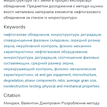
мікроструктури та її зміни в процесі експлуатації
обладнання. Предметом дослідження є методи оцінки
якості металевих матеріалів елементів нафтогазового
обладнання за станом їх мікроструктури.
Keywords
нафтогазове обладнання
,
мікроструктура
,
деградація
,
співвідношення фазових складових
,
середній розмір
зерна
,
неруйнівний контроль
,
фізико-механічні
характеристики
,
нефтегазовое оборудование
,
микроструктура
,
деградация
,
соотношение фазовых
составляющих
,
средний размер зерна
,
неразрушающий контроль
,
физико-механические
характеристики
,
oil and gas equipment
,
microstructure
,
degradation
,
phase components ratio
,
average grain size
,
nondestructive testing
,
physical and mechanical properties
Citation
Миндюк, Валентин Дмитрович Розроблення методу