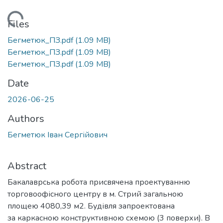
Loading...
Files
Бегметюк_ПЗ.pdf
(1.09 MB)
Бегметюк_ПЗ.pdf
(1.09 MB)
Бегметюк_ПЗ.pdf
(1.09 MB)
Date
2026-06-25
Authors
Бегметюк Іван Сергійович
Abstract
Бакалаврська робота присвячена проектуванню
торговоофісного центру в м. Стрий загальною
площею 4080,39 м2. Будівля запроектована
за каркасною конструктивною схемою (3 поверхи). В