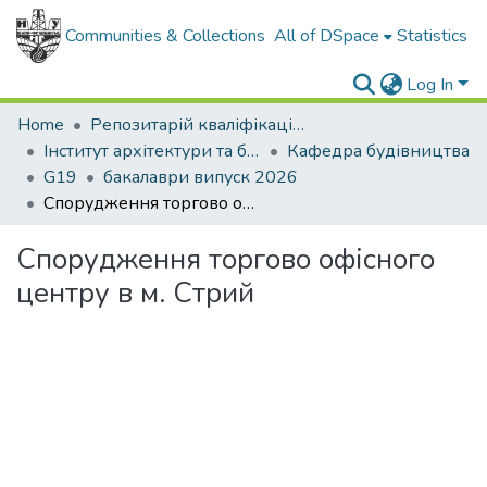
Communities & Collections
All of DSpace
Statistics
Log In
Home
Репозитарій кваліфікаційних робіт здобувачів вищої освіти
Інститут архітектури та будівництва "ІФНТУНГ-ДонНАБА"
Кафедра будівництва
G19
бакалаври випуск 2026
Спорудження торгово офісного центру в м. Стрий
Спорудження торгово офісного
центру в м. Стрий