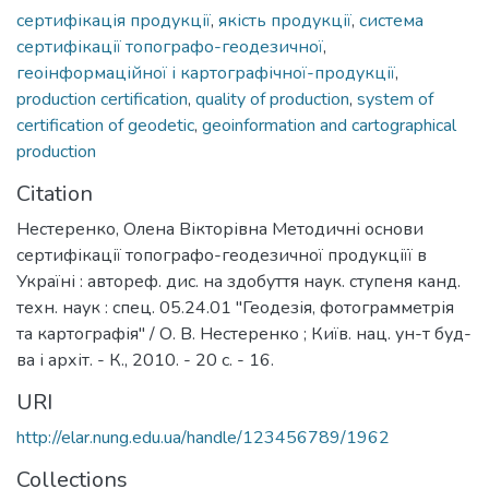
сертифікація продукції
,
якість продукції
,
система
сертифікації топографо-геодезичної
,
геоінформаційної і картографічної-продукції
,
production certification
,
quality of production
,
system of
certification of geodetic
,
geoinformation and cartographical
production
Citation
Нестеренко, Олена Вікторівна Методичні основи
сертифікації топографо-геодезичної продукціїї в
Україні : автореф. дис. на здобуття наук. ступеня канд.
техн. наук : спец. 05.24.01 "Геодезія, фотограмметрія
та картографія" / О. В. Нестеренко ; Київ. нац. ун-т буд-
ва і архіт. - К., 2010. - 20 с. - 16.
URI
http://elar.nung.edu.ua/handle/123456789/1962
Collections