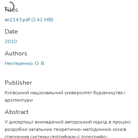
Loading...
Files
an2143.pdf
(2.41 MB)
Date
2010
Authors
Нестеренко, О. В.
Publisher
Київський національний університет будівництва і
архітектури
Abstract
У дисертації викладений авторський підхід в процесі
розробки загальних теоретично-методичних основ
створення системи сертифікації топографо-