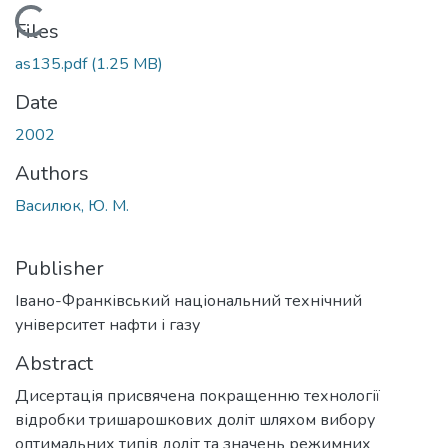
ading...
Files
as135.pdf
(1.25 MB)
Date
2002
Authors
Василюк, Ю. М.
Publisher
Івано-Франківський національний технічний
університет нафти і газу
Abstract
Дисертація присвячена покращенню технології
відробки тришарошкових доліт шляхом вибору
оптимальних типів доліт та значень режимних