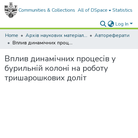
Communities & Collections
All of DSpace
Statistics
Log In
Home
Архів наукових матеріалів
Автореферати
Вплив динамічних процесів у бурильній колоні на роботу тришарошкових доліт
Вплив динамічних процесів у
бурильній колоні на роботу
тришарошкових доліт