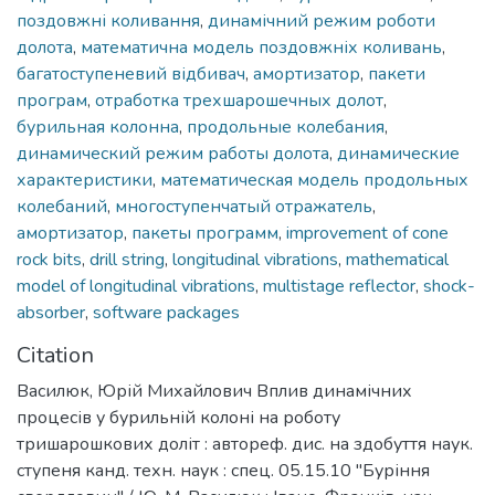
поздовжні коливання
,
динамічний режим роботи
долота
,
математична модель поздовжніх коливань
,
багатоступеневий відбивач
,
амортизатор
,
пакети
програм
,
отработка трехшарошечных долот
,
бурильная колонна
,
продольные колебания
,
динамический режим работы долота
,
динамические
характеристики
,
математическая модель продольных
колебаний
,
многоступенчатый отражатель
,
амортизатор
,
пакеты программ
,
improvement of cone
rock bits
,
drill string
,
longitudinal vibrations
,
mathematical
model of longitudinal vibrations
,
multistage reflector
,
shock-
absorber
,
software packages
Citation
Василюк, Юрій Михайлович Вплив динамічних
процесів у бурильній колоні на роботу
тришарошкових доліт : автореф. дис. на здобуття наук.
ступеня канд. техн. наук : спец. 05.15.10 "Буріння