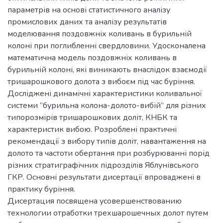
параметрів на основі статистичного аналізу
промислових даних та аналізу результатів
моделювання поздовжніх коливань в бурильній
колоні при поглибленні свердловини. Удосконалена
математична модель поздовжніх коливань в
бурильній колоні, які виникають внаслідок взаємодії
тришарошкового долота з вибоєм під час буріння.
Досліджені динамічні характеристики коливальної
системи “бурильна колона-долото-вибій” для різних
типорозмірів тришарошкових доліт, КНБК та
характеристик вибою. Розроблені практичні
рекомендації з вибору типів доліт, навантаження на
долото та частоти обертання при розбурюванні порід
різних стратиграфічних підрозділів Яблунівського
ГКР. Основні результати дисертації впроваджені в
практику буріння.
Дисертация посвящена усовершенствованию
технологии отработки трехшарошечных долот путем