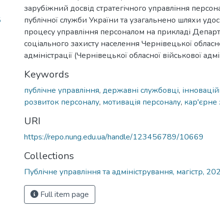
зарубіжний досвід стратегічного управління персон
5
публічної служби України та узагальнено шляхи удо
процесу управління персоналом на прикладі Депар
соціального захисту населення Чернівецької обласн
адміністрації (Чернівецької обласної військової адмін
Keywords
публічне управління
,
державні службовці
,
інновацій
розвиток персоналу
,
мотивація персоналу
,
кар'єрне
URI
https://repo.nung.edu.ua/handle/123456789/10669
Collections
Публічне управління та адміністрування, магістр, 20
Full item page