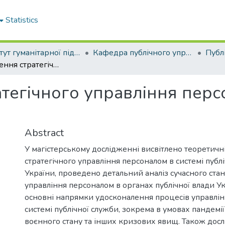
Statistics
Інститут гуманітарної підготовки та державного управління
Кафедра публічного управління та адміністрування
Удосконалення стратегічного управління персоналом у системі публічної служби
тегічного управління перс
Abstract
У магістерському дослідженні висвітлено теоретичн
стратегічного управління персоналом в системі публ
України, проведено детальний аналіз сучасного стан
управління персоналом в органах публічної влади У
основні напрямки удосконалення процесів управлін
системі публічної служби, зокрема в умовах пандемі
воєнного стану та інших кризових явищ. Також дос