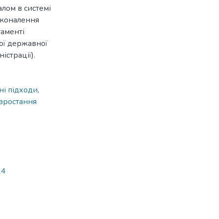
алом в системі
сконалення
таменті
ої державної
істрації).
ні підходи
,
 зростання
24