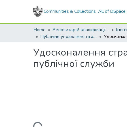
Communities & Collections
All of DSpace
Home
Репозитарій кваліфікаційних робіт здобувачів вищої освіти
Публічне управління та адміністрування, магістр, 2024
Удосконалення стра
публічної служби