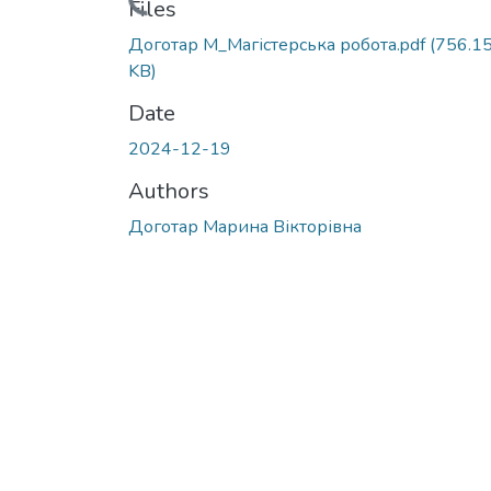
Loading...
Files
Доготар М_Магістерська робота.pdf
(756.1
KB)
Date
2024-12-19
Authors
Доготар Марина Вікторівна