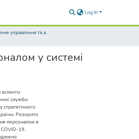
Log In
Публічне управління та адміністрування (рівень магістр)
оналом у системі
і аспекти
ічної служби
у стратегічного
країни. Розкрито
ня персоналом в
ї COVID-19,
ліджено