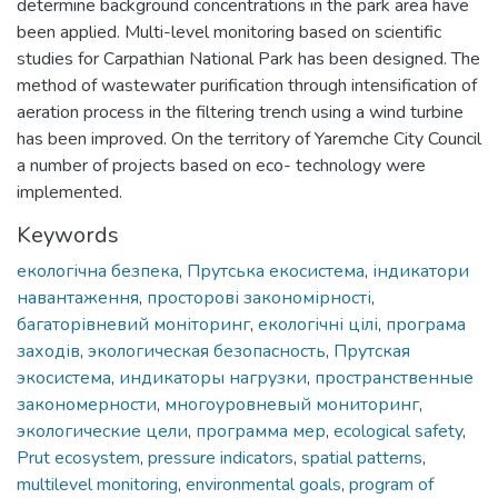
determine background concentrations in the park area have
been applied. Multi-level monitoring based on scientific
studies for Carpathian National Park has been designed. The
method of wastewater purification through intensification of
aeration process in the filtering trench using a wind turbine
has been improved. On the territory of Yaremche City Council
a number of projects based on eco- technology were
implemented.
Keywords
екологічна безпека
,
Прутська екосистема
,
індикатори
навантаження
,
просторові закономірності
,
багаторівневий моніторинг
,
екологічні цілі
,
програма
заходів
,
экологическая безопасность
,
Прутcкая
экосистема
,
индикаторы нагрузки
,
пространственные
закономерности
,
многоуровневый мониторинг
,
экологические цели
,
программа мер
,
ecological safety
,
Prut ecosystem
,
pressure indicators
,
spatial patterns
,
multilevel monitoring
,
environmental goals
,
program of