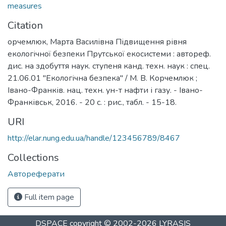
measures
Citation
орчемлюк, Марта Василівна Підвищення рівня
екологічної безпеки Прутської екосистеми : автореф.
дис. на здобуття наук. ступеня канд. техн. наук : спец.
21.06.01 "Екологічна безпека" / М. В. Корчемлюк ;
Івано-Франків. нац. техн. ун-т нафти і газу. - Івано-
Франківськ, 2016. - 20 с. : рис., табл. - 15-18.
URI
http://elar.nung.edu.ua/handle/123456789/8467
Collections
Автореферати
Full item page
DSPACE
copyright © 2002-2026
LYRASIS