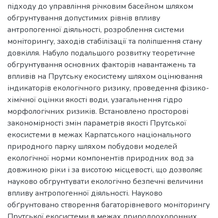
підходу до управління річковим басейном шляхом
обгрунтування допустимих рівнів впливу
антропогенної діяльності, розроблення системи
моніторингу, заходів стабілізації та поліпшення стану
довкілля. Набуло подальшого розвитку теоретичне
обгрунтування основних факторів навантажень та
впливів на Прутську екосистему шляхом оцінювання
індикаторів екологічного ризику, проведення фізико-
хімічної оцінки якості води, узагальнення гідро
морфологічних ризиків. Встановлено просторові
закономірності змін параметрів якості Прутської
екосистеми в межах Карпатського національного
природного парку шляхом побудови моделей
екологічної норми компонентів природних вод за
довжиною ріки і за висотою місцевості, що дозволяє
науково обгрунтувати екологічно безпечні величини
впливу антропогенної діяльності. Науково
обґрунтовано створення багаторівневого моніторингу
Прутської екосистеми в межах природоохоронних