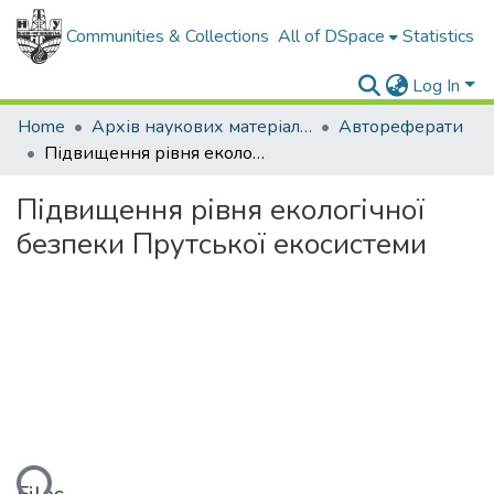
Communities & Collections
All of DSpace
Statistics
Log In
Home
Архів наукових матеріалів
Автореферати
Підвищення рівня екологічної безпеки Прутської екосистеми
Підвищення рівня екологічної
безпеки Прутської екосистеми
ading...