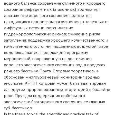
водного баланса; сохранение отличного и хорошего
состояния референтных (эталонных) водных тел;
достижение хорошего состояния водных тел,
находящихся под риском загрязнения от точечных и
диффузных источников; снижение
гидроморфологических рисков; снижение риска
затопления; поддержка хорошего количественного и
качественного состояния подземных вод; устойчивое
водопользование. Предложено программу
мероприятий, направленную на достижение
хорошего экологического состояния вод в пределах
речного бассейна Прута. Впервые теоретически
обоснован многоуровневый мониторинг водных
экосистем КНПП, который может быть адаптирован
для других природоохранных территорий в бассейне
реки Прут для поддержания стабильного
экологически благоприятного состояния ее главных
суб-бассейнов.
In the thesis topical the scientific and practical task of