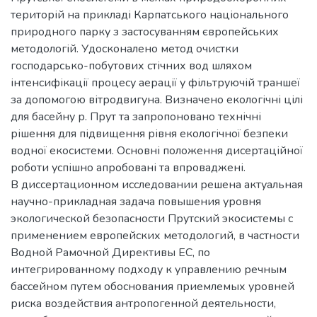
територій на прикладі Карпатського національного
природного парку з застосуванням європейських
методологій. Удосконалено метод очистки
господарсько-побутових стічних вод шляхом
інтенсифікації процесу аерації у фільтруючій траншеї
за допомогою вітродвигуна. Визначено екологічні цілі
для басейну р. Прут та запропоновано технічні
рішення для підвищення рівня екологічної безпеки
водної екосистеми. Основні положення дисертаційної
роботи успішно апробовані та впроваджені.
В диссертационном исследовании решена актуальная
научно-прикладная задача повышения уровня
экологической безопасности Прутский экосистемы с
применением европейских методологий, в частности
Водной Рамочной Директивы ЕС, по
интегрированному подходу к управлению речным
бассейном путем обоснования приемлемых уровней
риска воздействия антропогенной деятельности,