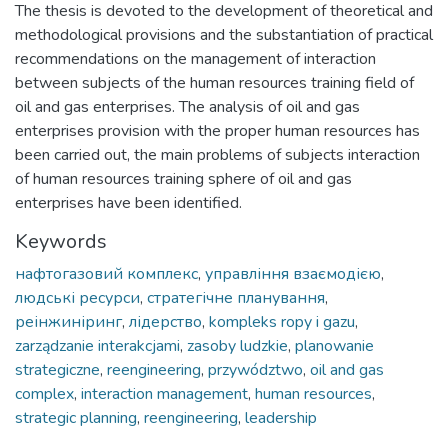
The thesis is devoted to the development of theoretical and
methodological provisions and the substantiation of practical
recommendations on the management of interaction
between subjects of the human resources training field of
oil and gas enterprises. The analysis of oil and gas
enterprises provision with the proper human resources has
been carried out, the main problems of subjects interaction
of human resources training sphere of oil and gas
enterprises have been identified.
Keywords
нафтогазовий комплекс
,
управління взаємодією
,
людські ресурси
,
стратегічне планування
,
реінжиніринг
,
лідерство
,
kompleks ropy i gazu
,
zarządzanie interakcjami
,
zasoby ludzkie
,
planowanie
strategiczne
,
reengineering
,
przywództwo
,
oil and gas
complex
,
interaction management
,
human resources
,
strategic planning
,
reengineering
,
leadership