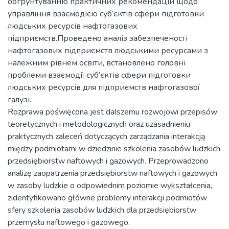
обгрунтуванню практичних рекомендацій щодо
управління взаємодією суб’єктів сфери підготовки
людських ресурсів нафтогазових
підприємств.Проведено аналіз забезпеченості
нафтогазових підприємств людськими ресурсами з
належним рівнем освіти, встановлено головні
проблеми взаємодії суб’єктів сфери підготовки
людських ресурсів для підприємств нафтогазової
галузі.
Rozprawa poświęcona jest dalszemu rozwojowi przepisów
teoretycznych i metodologicznych oraz uzasadnieniu
praktycznych zaleceń dotyczących zarządzania interakcją
między podmiotami w dziedzinie szkolenia zasobów ludzkich
przedsiębiorstw naftowych i gazowych. Przeprowadzono
analizę zaopatrzenia przedsiębiorstw naftowych i gazowych
w zasoby ludzkie o odpowiednim poziomie wykształcenia,
zidentyfikowano główne problemy interakcji podmiotów
sfery szkolenia zasobów ludzkich dla przedsiębiorstw
przemysłu naftowego i gazowego.