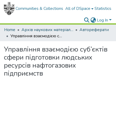
Communities & Collections
All of DSpace
Statistics
Log In
Home
Архів наукових матеріалів
Автореферати
Управління взаємодією суб’єктів сфери підготовки людських ресурсів нафтогазових підприємств
Управління взаємодією суб’єктів
сфери підготовки людських
ресурсів нафтогазових
підприємств