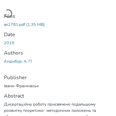
Loading...
Files
an2781.pdf
(1.35 MB)
Date
2019
Authors
Андибур, А. П.
Publisher
Івано-Франківськ
Abstract
Дисертаційну роботу присвячено подальшому
розвитку теоретико- методичних положень та