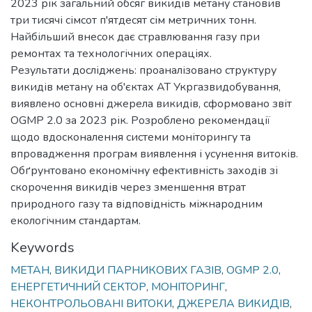
2023 рік загальний обсяг викидів метану становив
три тисячі сімсот п'ятдесят сім метричних тонн.
Найбільший внесок дає стравлювання газу при
ремонтах та технологічних операціях.
Результати досліджень: проаналізовано структуру
викидів метану на об'єктах АТ Укргазвидобування,
виявлено основні джерела викидів, сформовано звіт
OGMP 2.0 за 2023 рік. Розроблено рекомендації
щодо вдосконалення системи моніторингу та
впровадження програм виявлення і усунення витоків.
Обґрунтовано економічну ефективність заходів зі
скорочення викидів через зменшення втрат
природного газу та відповідність міжнародним
екологічним стандартам.
Keywords
МЕТАН
,
ВИКИДИ ПАРНИКОВИХ ГАЗІВ
,
OGMP 2.0
,
ЕНЕРГЕТИЧНИЙ СЕКТОР
,
МОНІТОРИНГ
,
НЕКОНТРОЛЬОВАНІ ВИТОКИ
,
ДЖЕРЕЛА ВИКИДІВ
,