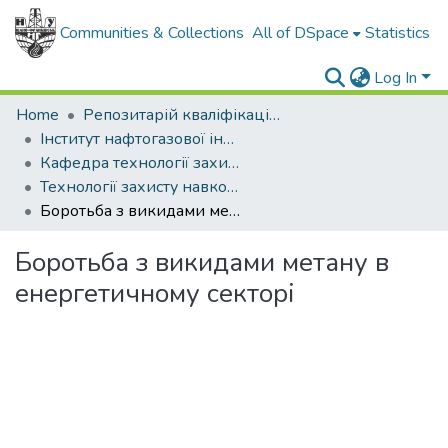
Communities & Collections
All of DSpace
Statistics
Log In
Home
Репозитарій кваліфікаційних робіт здобувачів вищої освіти
Інститут нафтогазової інженерії
Кафедра технології захисту навколишнього середовища та безпеки праці
Технології захисту навколишнього середовища (рівень магістр, 2025)
Боротьба з викидами метану в енергетичному секторі
Боротьба з викидами метану в
енергетичному секторі