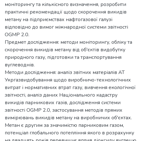
моніторингу та кількісного визначення, розробити
практичні рекомендації щодо скорочення викидів
метану на підприємствах нафтогазової галузі
відповідно до вимог міжнародної системи звітності
OGMP 2.0.
Предмет дослідження: методи моніторингу, обліку та
скорочення викидів метану від об'єктів видобутку
природного газу, підготовки та транспортування
вуглеводнів.
Методи дослідження: аналіз звітних матеріалів АТ
Укргазвидобування щодо виробничо-технологічних
витрат і нормативних втрат газу, вивчення екологічної
звітності, аналіз даних Національного кадастру
викидів парникових газів, дослідження системи
звітності OGMP 2.0, застосування методів прямих
вимірювань викидів метану на виробничих об'єктах.
Метан є другим за значимістю парниковим газом,
потенціал глобального потепління якого в розрахунку
на двадцять років перевищує вплив діоксиду вуглецю