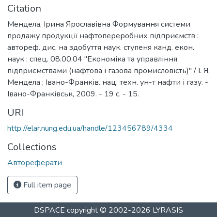
Citation
Мендела, Ірина Ярославівна Формування системи
продажу продукції нафтопереробних підприємств :
автореф. дис. на здобуття наук. ступеня канд. екон.
наук : спец. 08.00.04 "Економіка та управління
підприємствами (нафтова і газова промисловість)" / І. Я.
Мендела ; Івано-Франків. нац. техн. ун-т нафти і газу. -
Івано-Франківськ, 2009. - 19 с. - 15.
URI
http://elar.nung.edu.ua/handle/123456789/4334
Collections
Автореферати
Full item page
DSPACE
copyright © 2002-2026
LYRASIS