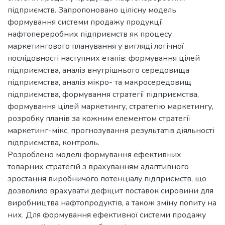
підприємств. Запропоновано цілісну модель
формування системи продажу продукції
нафтопереробних підприємств як процесу
маркетингового планування у вигляді логічної
послідовності наступних етапів: формування цілей
підприємства, аналіз внутрішнього середовища
підприємства, аналіз мікро- та макросередовищ
підприємства, формування стратегії підприємства,
формування цілей маркетингу, стратегію маркетингу,
розробку планів за кожним елементом стратегії
маркетинг-мікс, прогнозування результатів діяльності
підприємства, контроль.
Розроблено моделі формування ефективних
товарних стратегій з врахуванням адаптивного
зростання виробничого потенціалу підприємств, що
дозволило врахувати дефіцит поставок сировини для
виробництва нафтопродуктів, а також зміну попиту на
них. Для формування ефективної системи продажу