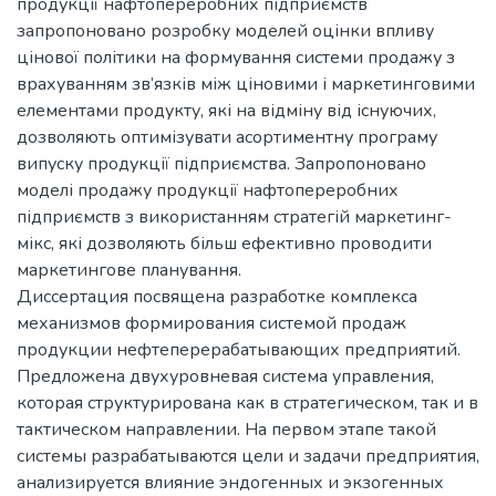
продукції нафтопереробних підприємств
запропоновано розробку моделей оцінки впливу
цінової політики на формування системи продажу з
врахуванням зв’язків між ціновими і маркетинговими
елементами продукту, які на відміну від існуючих,
дозволяють оптимізувати асортиментну програму
випуску продукції підприємства. Запропоновано
моделі продажу продукції нафтопереробних
підприємств з використанням стратегій маркетинг-
мікс, які дозволяють більш ефективно проводити
маркетингове планування.
Диссертация посвящена разработке комплекса
механизмов формирования системой продаж
продукции нефтеперерабатывающих предприятий.
Предложена двухуровневая система управления,
которая структурирована как в стратегическом, так и в
тактическом направлении. На первом этапе такой
системы разрабатываются цели и задачи предприятия,
анализируется влияние эндогенных и экзогенных