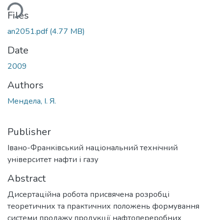
Loading...
Files
an2051.pdf
(4.77 MB)
Date
2009
Authors
Мендела, І. Я.
Publisher
Івано-Франківський національний технічний
університет нафти і газу
Abstract
Дисертаційна робота присвячена розробці
теоретичних та практичних положень формування
системи продажу продукції нафтопереробних