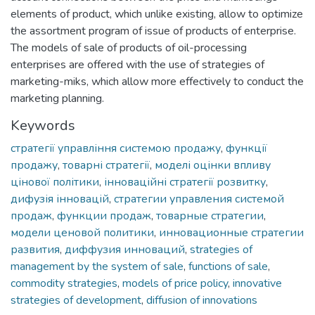
elements of product, which unlike existing, allow to optimize
the assortment program of issue of products of enterprise.
The models of sale of products of oil-processing
enterprises are offered with the use of strategies of
marketing-miks, which allow more effectively to conduct the
marketing planning.
Keywords
стратегії управління системою продажу
,
функції
продажу
,
товарні стратегії
,
моделі оцінки впливу
цінової політики
,
інноваційні стратегії розвитку
,
дифузія інновацій
,
стратегии управления системой
продаж
,
функции продаж
,
товарные стратегии
,
модели ценовой политики
,
инновационные стратегии
развития
,
диффузия инноваций
,
strategies of
management by the system of sale
,
functions of sale
,
commodity strategies
,
models of price policy
,
innovative
strategies of development
,
diffusion of innovations