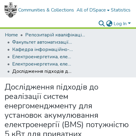
Communities & Collections
All of DSpace
Statistics
Log In
Home
Репозитарій кваліфікаційних робіт здобувачів вищої освіти
Факультет автоматизації та енергетики
Кафедра інформаційно-вимірювальних технологій та енергетичного менеджменту
Електроенергетика, електротехніка та електромеханіка (рівень магістр)
Електроенергетика, електротехніка та електромеханіка (рівень магістр) 2025
Дослідження підходів до реалізації систем енергоменджменту для установок акумулювання електроенергії (BMS) потужністю 5 кВт для приватних домогосподарств та невеликих підприємств
Дослідження підходів до
реалізації систем
енергоменджменту для
установок акумулювання
електроенергії (BMS) потужністю
5 кВт для приватних