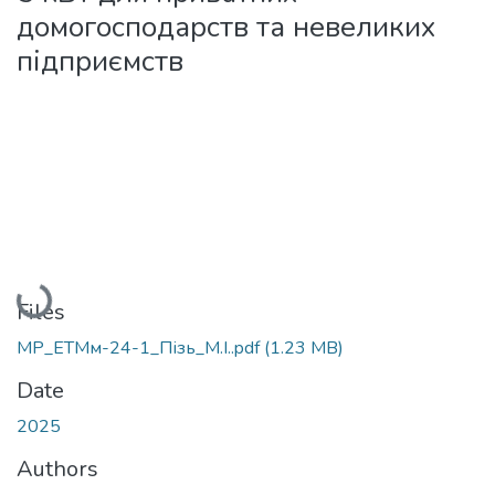
домогосподарств та невеликих
підприємств
Loading...
Files
МР_ЕТМм-24-1_Пізь_М.І..pdf
(1.23 MB)
Date
2025
Authors