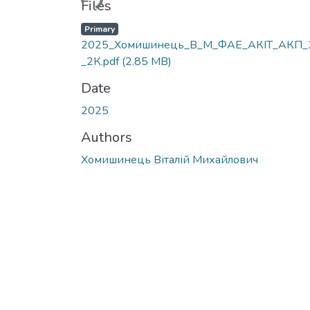
Files
Primary
2025_Хомишинець_В_М_ФАЕ_АКІТ_АКП_
_2К.pdf
(2.85 MB)
Date
2025
Authors
Хомишинець Віталій Михайлович