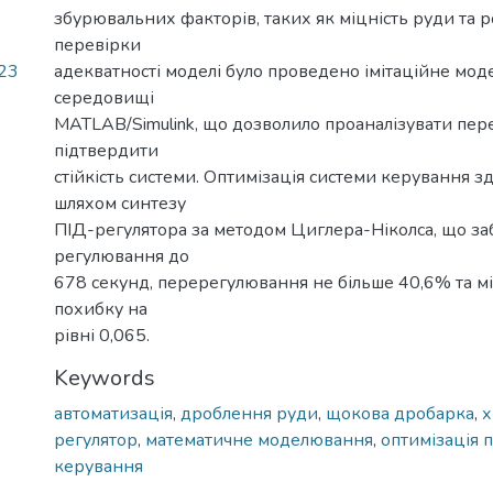
збурювальних факторів, таких як міцність руди та р
перевірки
23
адекватності моделі було проведено імітаційне мо
середовищі
MATLAB/Simulink, що дозволило проаналізувати пере
підтвердити
стійкість системи. Оптимізація системи керування з
шляхом синтезу
ПІД-регулятора за методом Циглера-Ніколса, що за
регулювання до
678 секунд, перерегулювання не більше 40,6% та мі
похибку на
рівні 0,065.
Keywords
автоматизація
,
дроблення руди
,
щокова дробарка
,
х
регулятор
,
математичне моделювання
,
оптимізація 
керування