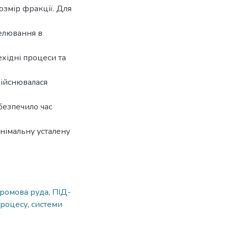
озмір фракції. Для
делювання в
хідні процеси та
дійснювалася
безпечило час
німальну усталену
ромова руда
,
ПІД-
процесу
,
системи