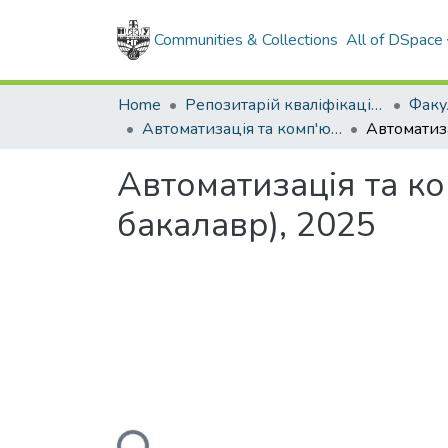
Communities & Collections
All of DSpace
Home
Репозитарій кваліфікаційних робіт здобувачів вищої освіти
Автоматизація та комп'ютерно-інтегровані технології (рівень бакалавр), 2025
Автоматизація та ко
бакалавр), 2025
Loading...