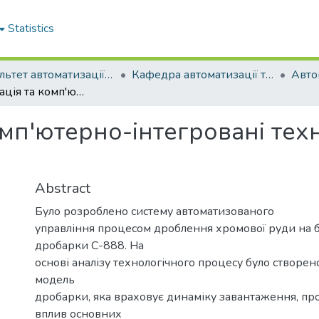
Statistics
Факультет автоматизації та енергетики
Кафедра автоматизації та комп'ютерно-інтегрованих технологій
Автоматизація та комп'ютерно-інтегровані технології (рівень бакалавр), 2025
мп'ютерно-інтегровані техн
Abstract
Було розроблено систему автоматизованого
управління процесом дроблення хромової руди на б
дробарки С-888. На
основі аналізу технологічного процесу було створе
модель
дробарки, яка враховує динаміку завантаження, про
вплив основних