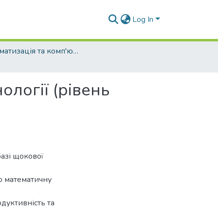
Log In
Автоматизація та комп'ютерно-інтегровані технології (рівень бакалавр)
ології (рівень
азі щокової
но математичну
дуктивність та