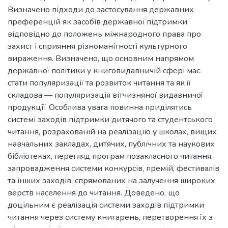
Визначено підходи до застосування державних
преференцій як засобів державної підтримки
відповідно до положень міжнародного права про
захист і сприяння різноманітності культурного
вираження. Визначено, що основним напрямом
державної політики у книговидавничій сфері має
стати популяризації та розвиток читання та як її
складова — популяризація вітчизняної видавничої
продукції. Особлива увага повинна приділятись
системі заходів підтримки дитячого та студентського
читання, розрахованій на реалізацію у школах, вищих
навчальних закладах, дитячих, публічних та наукових
бібліотеках, перегляд програм позакласного читання,
запровадження системи конкурсів, премій, фестивалів
та інших заходів, спрямованих на залучення широких
верств населення до читання. Доведено, що
доцільним є реалізація системи заходів підтримки
читання через систему книгарень, перетворення їх з