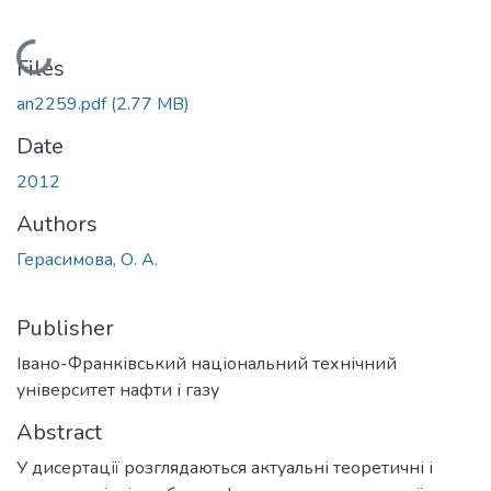
Loading...
Files
an2259.pdf
(2.77 MB)
Date
2012
Authors
Герасимова, О. А.
Publisher
Івано-Франківський національний технічний
університет нафти і газу
Abstract
У дисертації розглядаються актуальні теоретичні і