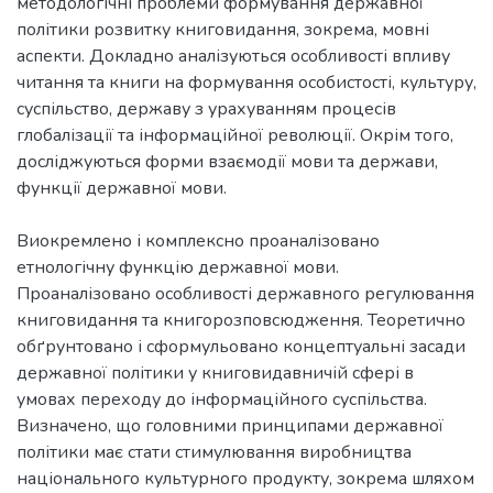
методологічні проблеми формування державної
політики розвитку книговидання, зокрема, мовні
аспекти. Докладно аналізуються особливості впливу
читання та книги на формування особистості, культуру,
суспільство, державу з урахуванням процесів
глобалізації та інформаційної революції. Окрім того,
досліджуються форми взаємодії мови та держави,
функції державної мови.
Виокремлено і комплексно проаналізовано
етнологічну функцію державної мови.
Проаналізовано особливості державного регулювання
книговидання та книгорозповсюдження. Теоретично
обґрунтовано і сформульовано концептуальні засади
державної політики у книговидавничій сфері в
умовах переходу до інформаційного суспільства.
Визначено, що головними принципами державної
політики має стати стимулювання виробництва
національного культурного продукту, зокрема шляхом