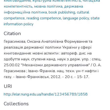
книговидання
,
культурна компетентність
,
читацька
компетентність
,
мовна політика
,
державна
інформаційна політика
,
book publishing
,
cultural
competence
,
reading competence
,
language policy
,
state
information policy
Citation
Герасимова, Оксана Анатоліївна Формування та
реалізація державної політики України у сфері
книговидання: мовні аспекти : автореф. дис. на
здобуття наук. ступеня канд. наук з держ. упр. : спец.
25.00.02 "Механізми державного управління" / О. А.
Герасимова ; Івано-Франків. нац. техн. ун-т нафти і
газу. - Івано-Франківськ, 2012. - 20 с. - 15-17.
URI
http://elar.nung.edu.ua/handle/123456789/1858
Collections