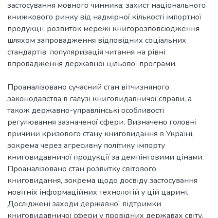
застосування мовного чинника; захист національного
книжкового ринку від надмірної кількості імпортної
продукції; розвиток мережі книгорозповсюдження
шляхом запровадження відповідних соціальних
стандартів; популяризація читання на рівні
впровадження державної цільової програми.
Проаналізовано сучасний стан вітчизняного
законодавства в галузі книговидавничої справи, а
також державно-управлінські особливості
регулювання зазначеної сфери. Визначено головні
причини кризового стану книговидання в Україні,
зокрема через агресивну політику імпорту
книговидавничої продукції за демпінговими цінами.
Проаналізовано стан розвитку світового
книговидання, зокрема щодо досвіду застосування
новітніх інформаційних технологій у цій царині.
Досліджені заходи державної підтримки
книговидавничої сфери у провідних державах світу.