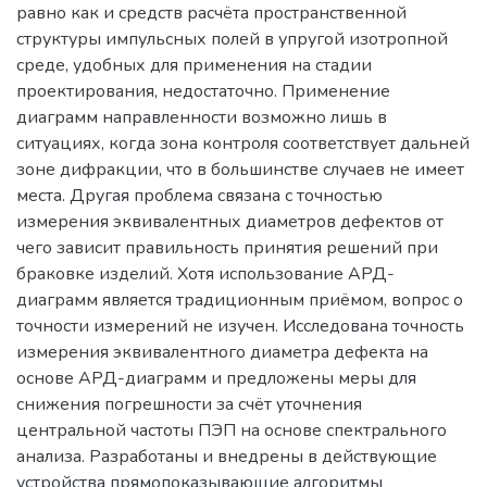
равно как и средств расчёта пространственной
структуры импульсных полей в упругой изотропной
среде, удобных для применения на стадии
проектирования, недостаточно. Применение
диаграмм направленности возможно лишь в
ситуациях, когда зона контроля соответствует дальней
зоне дифракции, что в большинстве случаев не имеет
места. Другая проблема связана с точностью
измерения эквивалентных диаметров дефектов от
чего зависит правильность принятия решений при
браковке изделий. Хотя использование АРД-
диаграмм является традиционным приёмом, вопрос о
точности измерений не изучен. Исследована точность
измерения эквивалентного диаметра дефекта на
основе АРД-диаграмм и предложены меры для
снижения погрешности за счёт уточнения
центральной частоты ПЭП на основе спектрального
анализа. Разработаны и внедрены в действующие
устройства прямопоказывающие алгоритмы