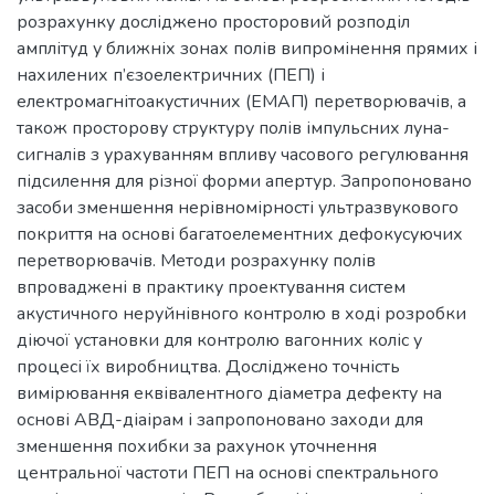
розрахунку досліджено просторовий розподіл
амплітуд у ближніх зонах полів випромінення прямих і
нахилених п’єзоелектричних (ПЕП) і
електромагнітоакустичних (ЕМАП) перетворювачів, а
також просторову структуру полів імпульсних луна-
сигналів з урахуванням впливу часового регулювання
підсилення для різної форми апертур. Запропоновано
засоби зменшення нерівномірності ультразвукового
покриття на основі багатоелементних дефокусуючих
перетворювачів. Методи розрахунку полів
впроваджені в практику проектування систем
акустичного неруйнівного контролю в ході розробки
діючої установки для контролю вагонних коліс у
процесі їх виробництва. Досліджено точність
вимірювання еквівалентного діаметра дефекту на
основі АВД-діаірам і запропоновано заходи для
зменшення похибки за рахунок уточнення
центральної частоти ПЕП на основі спектрального