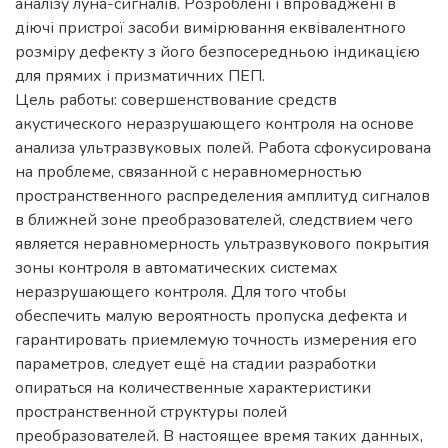
аналізу луна-сигналів. Розроблені і впроваджені в
діючі пристрої засоби вимірювання еквівалентного
розміру дефекту з його безпосередньою індикацією
для прямих і призматичних ПЕП.
Цель работы: совершенствование средств
акустического неразрушающего контроля на основе
анализа ультразвуковых полей. Работа сфокусирована
на проблеме, связанной с неравномерностью
пространственного распределения амплитуд сигналов
в ближней зоне преобразователей, следствием чего
является неравномерность ультразвукового покрытия
зоны контроля в автоматических системах
неразрушающего контроля. Для того чтобы
обеспечить малую вероятность пропуска дефекта и
гарантировать приемлемую точность измерения его
параметров, следует ещё на стадии разработки
опираться на количественные характеристики
пространственной структуры полей
преобразователей. В настоящее время таких данных,