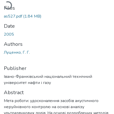
Loading...
Files
as527.pdf
(1.84 MB)
Date
2005
Authors
Луценко, Г. Г.
Publisher
Івано-Франківський національний технічний
університет нафти і газу
Abstract
Мета роботи: удосконалення засобів акустичного
неруйнівного контролю на основі аналізу
ультразвукових полів. На основі розроблених методів