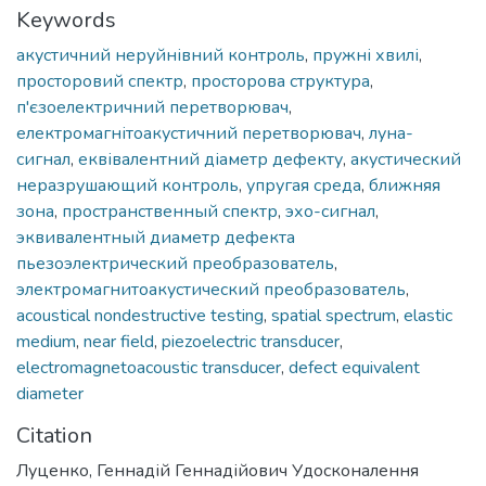
Keywords
акустичний неруйнівний контроль
,
пружні хвилі
,
просторовий спектр
,
просторова структура
,
п'єзоелектричний перетворювач
,
електромагнітоакустичний перетворювач
,
луна-
сигнал
,
еквівалентний діаметр дефекту
,
акустический
неразрушающий контроль
,
упругая среда
,
ближняя
зона
,
пространственный спектр
,
эхо-сигнал
,
эквивалентный диаметр дефекта
пьезоэлектрический преобразователь
,
электромагнитоакустический преобразователь
,
acoustical nondestructive testing
,
spatial spectrum
,
elastic
medium
,
near field
,
piezoelectric transducer
,
electromagnetoacoustic transducer
,
defect equivalent
diameter
Citation
Луценко, Геннадій Геннадійович Удосконалення