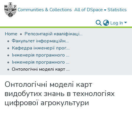
Communities & Collections
All of DSpace
Statistics
Log In
Home
Репозитарій кваліфікаційних робіт здобувачів вищої освіти
Факультет інформаційних технологій
Кафедра інженерії програмного забезпечення
Інженерія програмного забезпечення (рівень магістр)
Інженерія програмного забезпечення, магістр, 2025
Онтологічні моделі карт видобутих знань в технологіях цифрової агрокультури
Онтологічні моделі карт
видобутих знань в технологіях
цифрової агрокультури