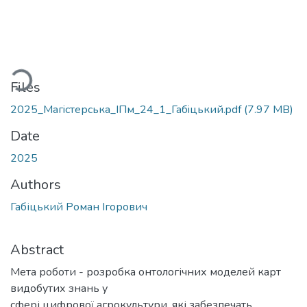
oading...
Files
2025_Магiстерська_IПм_24_1_Габiцький.pdf
(7.97 MB)
Date
2025
Authors
Габіцький Роман Ігорович
Abstract
Мета роботи - розробка онтологічних моделей карт
видобутих знань у
сфері цифрової агрокультури, які забезпечать